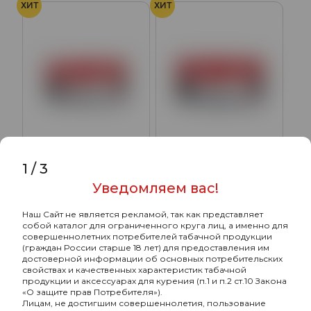
ХИТ
ХИТ
1
/
3
Ready с ароматом Вино,
Ready с ароматом Кокос,
Лаванда (Lav Wine),
Молоко, Миндаль (Coco
Уведомляем вас!
100гр.
Milk), 100гр.
640₽
640₽
Наш Сайт не является рекламой, так как представляет
собой каталог для ограниченного круга лиц, а именно для
Подробнее
Подробнее
совершеннолетних потребителей табачной продукции
(граждан России старше 18 лет) для предоставления им
достоверной информации об основных потребительских
свойствах и качественных характеристик табачной
ХИТ
ХИТ
продукции и аксессуарах для курения (п.1 и п.2 ст.10 Закона
«О защите прав Потребителя»).
Лицам, не достигшим совершеннолетия, пользование