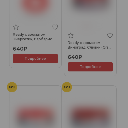
Ready с ароматом
Энергетик, Барбарис
Ready с ароматом
(Barberry Energy), 100гр.
Виноград, Сливки (Grape
640₽
Cream), 100гр.
640₽
Подробнее
Подробнее
ХИТ
ХИТ