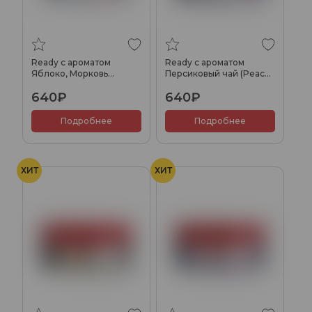
Ready с ароматом
Ready с ароматом
Яблоко, Морковь
Персиковый чай (Peach
(Vitamix), 100гр.
Tea), 100гр.
640₽
640₽
Подробнее
Подробнее
ХИТ
ХИТ