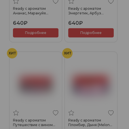
Ready с ароматом
Ready с ароматом
Ананас, Маракуйя
Энергетик, Арбуз
(Passion Punch), 100гр.
(Watermelon Energy),
640₽
640₽
100гр.
Подробнее
Подробнее
ХИТ
ХИТ
Ready с ароматом
Ready с ароматом
Путешествие с вином
Пломбир, Дыня (Melon