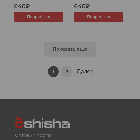
(Wine Trip), 100гр.
Ice Cream), 100гр.
640₽
640₽
Подробнее
Подробнее
Показать ещё
Далее
1
2
Оптовый портал