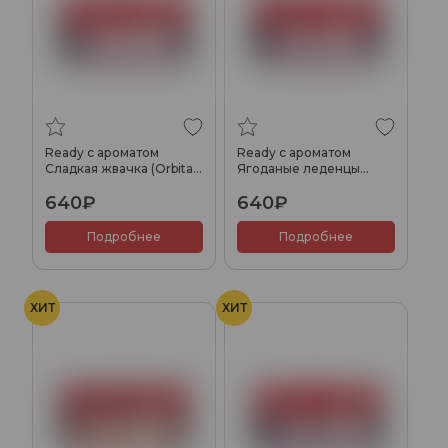
Ready с ароматом
Ready с ароматом
Сладкая жвачка (Orbita),
Ягоданые леденцы
100гр.
(Bonberry), 100гр.
640₽
640₽
Подробнее
Подробнее
ХИТ
ХИТ