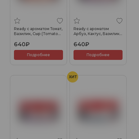
Ready с ароматом Томат,
Ready с ароматом
Базилик, Сыр (Tomato
Арбуз, Кактус, Базилик
Cheese), 100гр.
(Prickly Watermelon),
640₽
640₽
100гр.
Подробнее
Подробнее
ХИТ