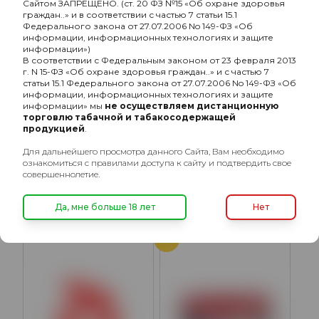
Сайтом ЗАПРЕЩЕНО. (ст. 20 ФЗ №15 «Об охране здоровья
граждан..» и в соответствии с частью 7 статьи 15.1
Федерального закона от 27.07.2006 No 149-ФЗ «Об
информации, информационных технологиях и защите
информации»)
В соответствии с Федеральным законом от 23 февраля 2013
г. N 15-ФЗ «Об охране здоровья граждан..» и с частью 7
статьи 15.1 Федерального закона от 27.07.2006 No 149-ФЗ «Об
информации, информационных технологиях и защите
информации» мы
не осуществляем дистанционную
торговлю табачной и табакосодержащей
продукцией
Ready с ароматом Чай
.
Ready с ароматом
масала, Кокос (Masala
Малина, Смородина
Для дальнейшего просмотра данного Сайта, Вам необходимо
Tea), 100гр.
(Marodina), 100гр.
640₽
640₽
ознакомиться с правилами доступа к сайту и подтвердить свое
совершеннолетие.
Подробнее
Подробнее
Да, мне больше 18 лет
Нет
ХИТ