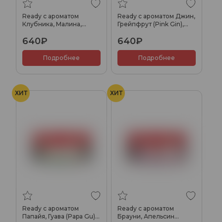
Ready с ароматом
Ready с ароматом Джин,
Клубника, Малина,
Грейпфрут (Pink Gin),
Гранат (Pomeberry),
100гр.
640₽
640₽
100гр.
Подробнее
Подробнее
ХИТ
ХИТ
Ready с ароматом
Ready с ароматом
Папайя, Гуава (Papa Gu),
Брауни, Апельсин