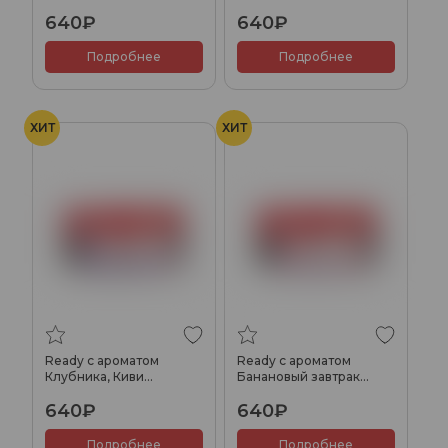
100гр.
(Orange Brownie), 100гр.
640₽
640₽
Подробнее
Подробнее
ХИТ
ХИТ
Ready с ароматом
Ready с ароматом
Клубника, Киви
Банановый завтрак
(Kiwinika), 100гр.
(Good Mo), 100гр.
640₽
640₽
Подробнее
Подробнее