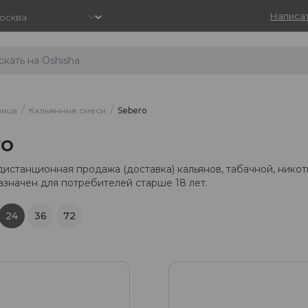
Написат
/
/
ница
Кальянные смеси
Sebero
ro
дистанционная продажа (доставка) кальянов, табачной, нико
азначен для потребителей старше 18 лет.
24
36
72