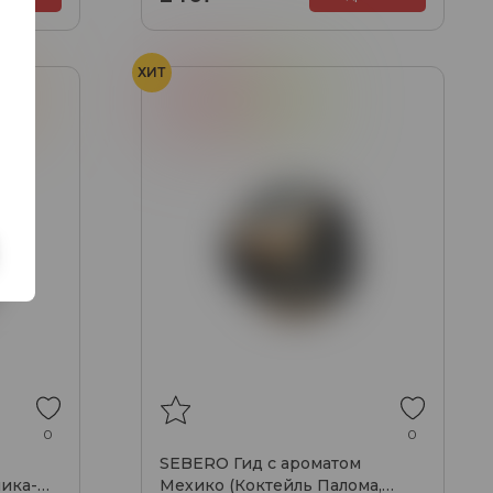
ХИТ
го
Грейпфрут
Лайм
Коктейль Панома
0
0
SEBERO Гид с ароматом
ика-
Мехико (Коктейль Палома,