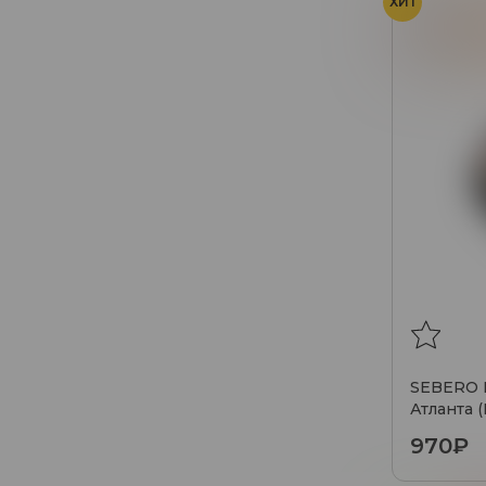
ХИТ
Кола
М
SEBERO Г
Атланта 
ягоды), 1
970₽