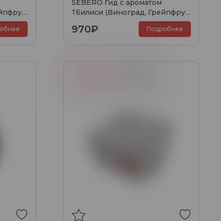
SEBERO Гид с ароматом
йпфрут,
Тбилиси (Виноград, Грейпфрут,
Фейхоа), 100 гр.
970₽
обнее
Подробнее
Арбуз
Дыня
Кола