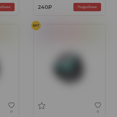
Грейпфрут, Лайм), 25 гр.
240₽
обнее
Подробнее
ХИТ
Фейхоа
Виноград
Грейпфрут
Фейхоа
0
0