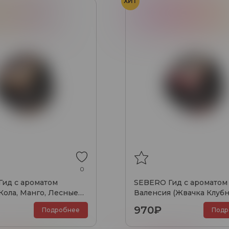
ХИТ
анго
Ягоды
Жвачка
Клубника
Ман
0
ид с ароматом
SEBERO Гид с ароматом
(Кола, Манго, Лесные
Валенсия (Жвачка Клубн
00 гр.
Манго), 100 гр.
970₽
Подробнее
Подр