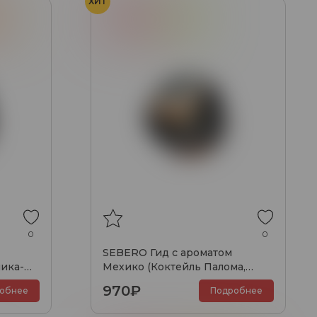
ХИТ
го
Грейпфрут
Лайм
Коктейль Панома
0
0
SEBERO Гид с ароматом
ика-
Мехико (Коктейль Палома,
Грейпфрут, Лайм), 100 гр.
970₽
обнее
Подробнее