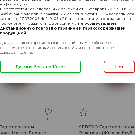
информации»)
В соответствии с Федеральным законом от 23 февраля 2013 г. N 15-ФЗ
«Об охране здоровья граждан..» и с частью 7 статьи 15.1 Федерального
закона от 27.07.2006 No 149-ФЗ «Об информации, информационных
ХИТ
технологиях и защите информации» мы
не осуществляем
анго
Ягоды
Жвачка
Клубника
Ман
дистанционную торговлю табачной и табакосодержащей
продукцией
.
Для дальнейшего просмотра данного Сайта, Вам необходимо
ознакомиться с правилами доступа к сайту и подтвердить свое
совершеннолетие.
Да, мне больше 18 лет
Нет
0
ид с ароматом
SEBERO Гид с ароматом
(Кола, Манго, Лесные
Валенсия (Жвачка Клубн