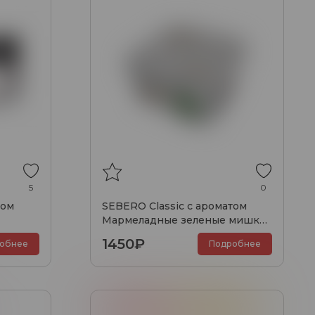
5
0
том
SEBERO Classic с ароматом
Мармеладные зеленые мишки,
200 гр.
1450₽
обнее
Подробнее
дина
Грейпфрут
Манго
Папайя