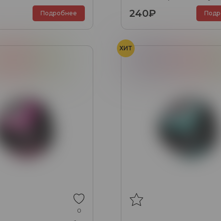
 гр.
Манго), 25 гр.
240₽
Подробнее
Подр
ХИТ
лубника
Фейхоа
Виноград
Грейпфрут
0