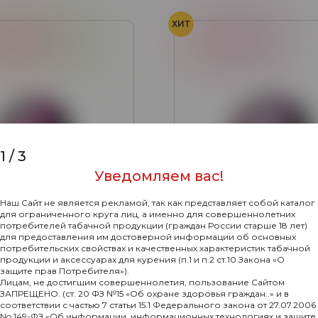
ХИТ
лубника
Фейхоа
Арбуз
Малина
Сморо
1
/
3
Уведомляем вас!
Наш Сайт не является рекламой, так как представляет собой каталог
для ограниченного круга лиц, а именно для совершеннолетних
потребителей табачной продукции (граждан России старше 18 лет)
для предоставления им достоверной информации об основных
потребительских свойствах и качественных характеристик табачной
0
продукции и аксессуарах для курения (п.1 и п.2 ст.10 Закона «О
защите прав Потребителя»).
ид с ароматом Сумба
SEBERO Гид с ароматом
Лицам, не достигшим совершеннолетия, пользование Сайтом
, Киви, Фейхоа), 100
(Арбуз, Малина, Смороди
ЗАПРЕЩЕНО. (ст. 20 ФЗ №15 «Об охране здоровья граждан..» и в
гр.
соответствии с частью 7 статьи 15.1 Федерального закона от 27.07.2006
240₽
Подробнее
Подр
No 149-ФЗ «Об информации, информационных технологиях и защите