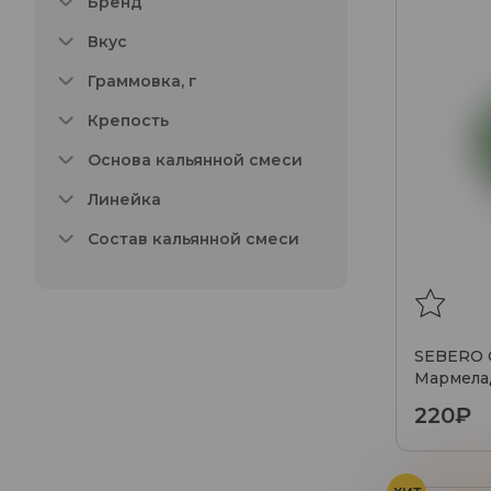
Бренд
Вкус
Граммовка, г
Крепость
Основа кальянной смеси
Линейка
Состав кальянной смеси
SEBERO C
Мармела
25 гр.
220₽