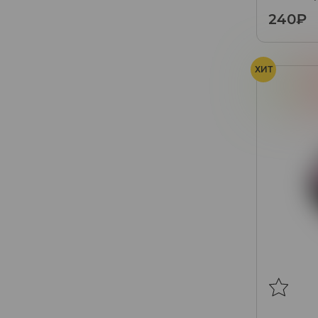
ягоды), 25
240₽
ХИТ
Киви
К