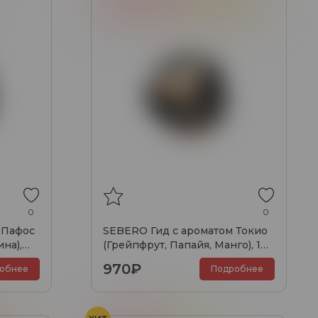
0
0
 Пафос
SEBERO Гид с ароматом Токио
на),
(Грейпфрут, Папайя, Манго), 100
гр.
970₽
обнее
Подробнее