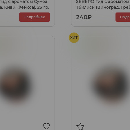
ид с ароматом Сумба
SEBERO Гид с ароматом
, Киви, Фейхоа), 25 гр.
Тбилиси (Виноград, Гре
Фейхоа), 25 гр.
240₽
Подробнее
Подр
ХИТ
урма
Чили
Мята
Хурма
Чили