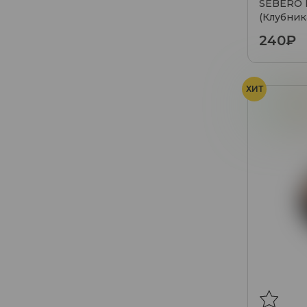
SEBERO Г
(Клубника
240₽
ХИТ
Мята
Х