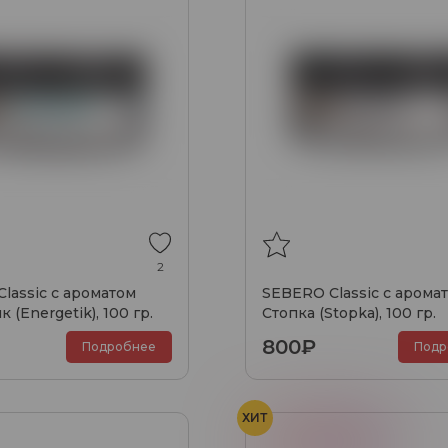
2
lassic с ароматом
SEBERO Classic с арома
 (Energetik), 100 гр.
Стопка (Stopka), 100 гр.
800₽
Подробнее
Подр
ХИТ
Арбуз
Малина
Сморо