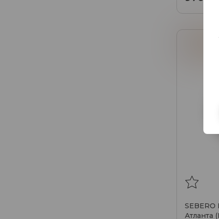
Кола
М
SEBERO Г
Атланта 