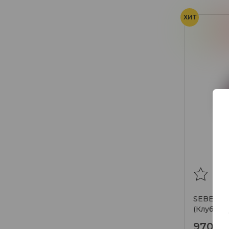
ХИТ
Киви
К
SEBERO Г
(Клубника
гр.
970₽