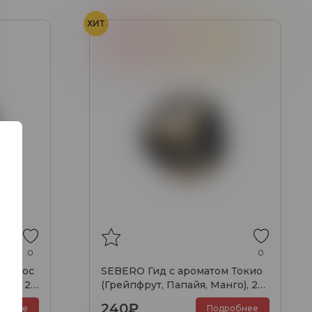
ХИТ
дина
Грейпфрут
Манго
Папайя
0
0
 Пафос
SEBERO Гид с ароматом Токио
на), 25
(Грейпфрут, Папайя, Манго), 25
гр.
240₽
обнее
Подробнее