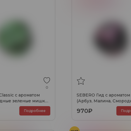
0
lassic с ароматом
SEBERO Гид с ароматом
дные зеленые мишки,
(Арбуз, Малина, Смороди
100 гр.
970₽
Подробнее
Подр