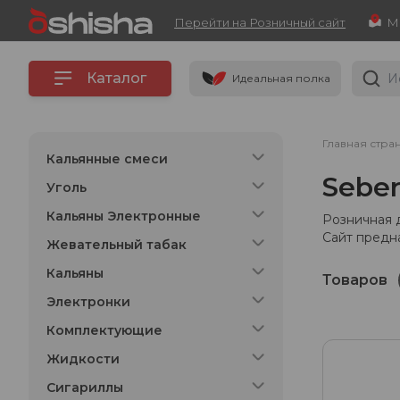
Перейти на Розничный сайт
Каталог
Идеальная полка
Главная стра
Кальянные смеси
Sebe
Уголь
Кальяны Электронные
Розничная 
Сайт предн
Жевательный табак
Кальяны
Товаров
Электронки
Комплектующие
Жидкости
Сигариллы