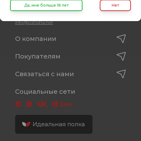
Время работы
Да, мне больше 18 лет
Нет
пн-пт: с 10:00 до 19:00
info@oshisha.net
О компании
Покупателям
Связаться с нами
Социальные сети
Идеальная полка