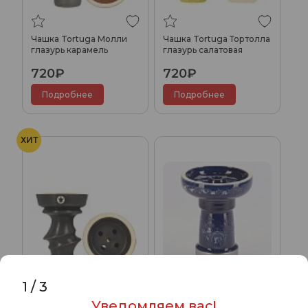
Чашка Tortuga Молли
Чашка Tortuga Тортолла
глазурь карамель
глазурь салатовая
720₽
720₽
Подробнее
Подробнее
ХИТ
1
/
3
Чашка Tortuga Мона
Чашка Tortuga Эльза
Уведомляем вас!