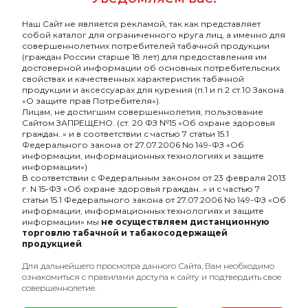
глазурь графит
глазурь синяя
Наш Сайт не является рекламой, так как представляет
720₽
420₽
собой каталог для ограниченного круга лиц, а именно для
совершеннолетних потребителей табачной продукции
Подробнее
(граждан России старше 18 лет) для предоставления им
достоверной информации об основных потребительских
свойствах и качественных характеристик табачной
продукции и аксессуарах для курения (п.1 и п.2 ст.10 Закона
«О защите прав Потребителя»).
Лицам, не достигшим совершеннолетия, пользование
Сайтом ЗАПРЕЩЕНО. (ст. 20 ФЗ №15 «Об охране здоровья
граждан..» и в соответствии с частью 7 статьи 15.1
Федерального закона от 27.07.2006 No 149-ФЗ «Об
информации, информационных технологиях и защите
информации»)
В соответствии с Федеральным законом от 23 февраля 2013
г. N 15-ФЗ «Об охране здоровья граждан..» и с частью 7
статьи 15.1 Федерального закона от 27.07.2006 No 149-ФЗ «Об
информации, информационных технологиях и защите
информации» мы
не осуществляем дистанционную
Оптовый портал
торговлю табачной и табакосодержащей
товаров для кальяна
продукцией
.
Для дальнейшего просмотра данного Сайта, Вам необходимо
8 (495) 740-22-08
ознакомиться с правилами доступа к сайту и подтвердить свое
8 (800) 222-82-00
совершеннолетие.