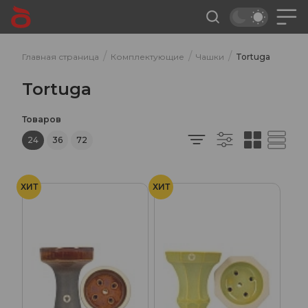
/
/
/
Главная страница
Комплектующие
Чашки
Tortuga
Tortuga
Товаров
24
36
72
ХИТ
ХИТ