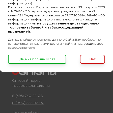
информации»)
WALTER RALEIGH
В соответствии с Федеральным законом от 23 февраля 2013
Virginia GOLD 25гр
г. N 15-ФЗ «Об охране здоровья граждан..» и с частью 7
387₽
статьи 15.1 Федерального закона от 27.07.2006 No 149-ФЗ «Об
информации, информационных технологиях и защите
информации» мы
не осуществляем дистанционную
торговлю табачной и табакосодержащей
продукцией
.
Для дальнейшего просмотра данного Сайта, Вам необходимо
ознакомиться с правилами доступа к сайту и подтвердить свое
совершеннолетие.
Да, мне больше 18 лет
Нет
Оптовый портал
товаров для кальяна
8 (495) 740-22-08
8 (800) 222-82-00
Время работы