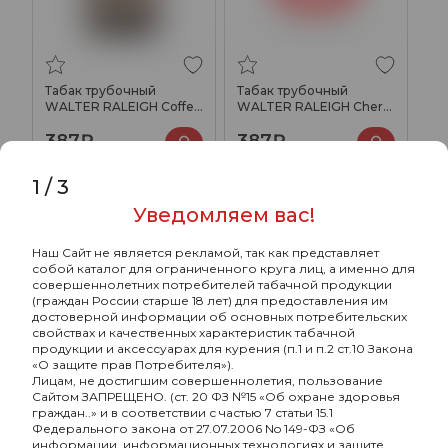
Табак трубочный
Табак трубочный
WALTER RALEIGH Coffee
WALTER RALEIGH Cherry
25гр
25гр
387₽
387₽
1
/
3
Уведомляем вас!
ХИТ
Наш Сайт не является рекламой, так как представляет
собой каталог для ограниченного круга лиц, а именно для
совершеннолетних потребителей табачной продукции
(граждан России старше 18 лет) для предоставления им
достоверной информации об основных потребительских
свойствах и качественных характеристик табачной
продукции и аксессуарах для курения (п.1 и п.2 ст.10 Закона
«О защите прав Потребителя»).
Лицам, не достигшим совершеннолетия, пользование
Сайтом ЗАПРЕЩЕНО. (ст. 20 ФЗ №15 «Об охране здоровья
граждан..» и в соответствии с частью 7 статьи 15.1
Федерального закона от 27.07.2006 No 149-ФЗ «Об
информации, информационных технологиях и защите
Табак трубочный