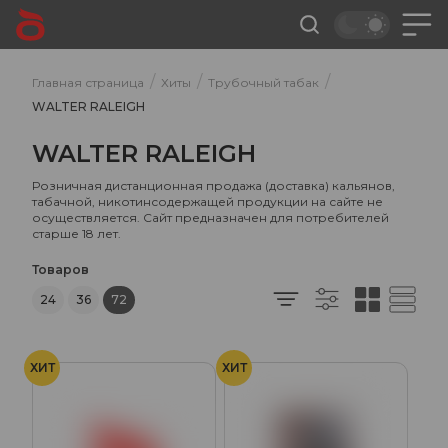
/
/
/
Главная страница
Хиты
Трубочный табак
WALTER RALEIGH
WALTER RALEIGH
Розничная дистанционная продажа (доставка) кальянов,
табачной, никотинсодержащей продукции на сайте не
осуществляется. Сайт предназначен для потребителей
старше 18 лет.
Товаров
24
36
72
ХИТ
ХИТ