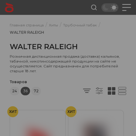
/
/
/
Главная страница
Хиты
Трубочный табак
WALTER RALEIGH
WALTER RALEIGH
Розничная дистанционная продажа (доставка) кальянов,
табачной, никотинсодержащей продукции на сайте не
осуществляется. Сайт предназначен для потребителей
старше 18 лет.
Товаров
24
36
72
ХИТ
ХИТ