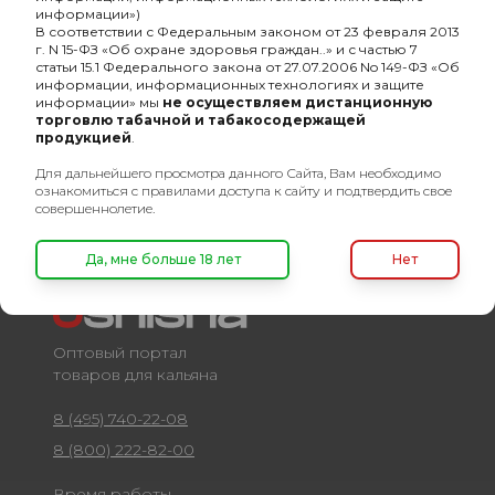
информации»)
WALTER RALEIGH
В соответствии с Федеральным законом от 23 февраля 2013
Virginia GOLD 25гр
г. N 15-ФЗ «Об охране здоровья граждан..» и с частью 7
387₽
статьи 15.1 Федерального закона от 27.07.2006 No 149-ФЗ «Об
информации, информационных технологиях и защите
информации» мы
не осуществляем дистанционную
торговлю табачной и табакосодержащей
продукцией
.
Для дальнейшего просмотра данного Сайта, Вам необходимо
ознакомиться с правилами доступа к сайту и подтвердить свое
совершеннолетие.
Да, мне больше 18 лет
Нет
Оптовый портал
товаров для кальяна
8 (495) 740-22-08
8 (800) 222-82-00
Время работы