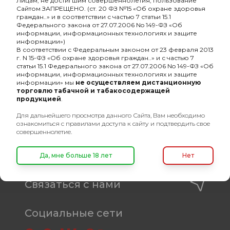
Лицам, не достигшим совершеннолетия, пользование
Оптовый портал
Сайтом ЗАПРЕЩЕНО. (ст. 20 ФЗ №15 «Об охране здоровья
товаров для кальяна
граждан..» и в соответствии с частью 7 статьи 15.1
Федерального закона от 27.07.2006 No 149-ФЗ «Об
информации, информационных технологиях и защите
8 (495) 740-22-08
информации»)
8 (800) 222-82-00
В соответствии с Федеральным законом от 23 февраля 2013
г. N 15-ФЗ «Об охране здоровья граждан..» и с частью 7
статьи 15.1 Федерального закона от 27.07.2006 No 149-ФЗ «Об
Время работы
информации, информационных технологиях и защите
пн-пт: с 10:00 до 19:00
информации» мы
не осуществляем дистанционную
торговлю табачной и табакосодержащей
продукцией
.
info@oshisha.net
Для дальнейшего просмотра данного Сайта, Вам необходимо
ознакомиться с правилами доступа к сайту и подтвердить свое
О компании
совершеннолетие.
Покупателям
Да, мне больше 18 лет
Нет
Связаться с нами
Социальные сети