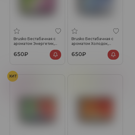
Brusko Бестабачная с
Brusko Бестабачная с
ароматом Энергетик,
ароматом Холодок,
250гр.
250гр.
650₽
650₽
ХИТ
Маракуйя
Фейхоа
Лимонад
Хвоя
Ягоды
Ягоды