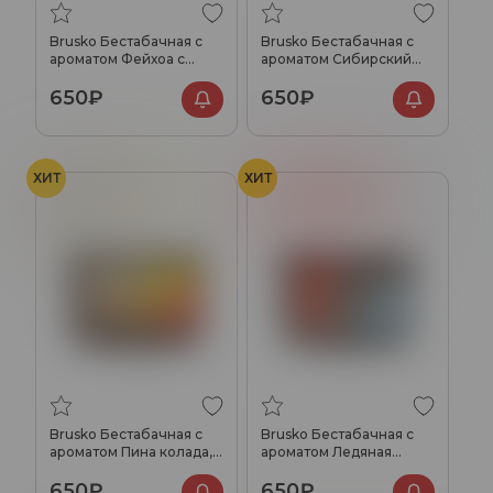
Brusko Бестабачная с
Brusko Бестабачная с
ароматом Фейхоа с
ароматом Сибирский
ягодами и маракуйей,
лимонад, 250гр.
650₽
650₽
250гр.
ХИТ
ХИТ
Алкоголь
Ананас
Красная смородина
Лёд
Молоко
Brusko Бестабачная с
Brusko Бестабачная с
ароматом Пина колада,
ароматом Ледяная
250гр.
смородина, 250гр.
650₽
650₽