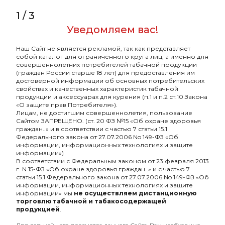
1
/
3
Brusko Бестабачная с
Brusko Бестабачная с
ароматом Ягодный
ароматом Тропический
Уведомляем вас!
сорбет, 250гр.
сок, 250гр.
650₽
650₽
Наш Сайт не является рекламой, так как представляет
собой каталог для ограниченного круга лиц, а именно для
совершеннолетних потребителей табачной продукции
(граждан России старше 18 лет) для предоставления им
ХИТ
ХИТ
достоверной информации об основных потребительских
свойствах и качественных характеристик табачной
продукции и аксессуарах для курения (п.1 и п.2 ст.10 Закона
«О защите прав Потребителя»).
Лицам, не достигшим совершеннолетия, пользование
Сайтом ЗАПРЕЩЕНО. (ст. 20 ФЗ №15 «Об охране здоровья
граждан..» и в соответствии с частью 7 статьи 15.1
Федерального закона от 27.07.2006 No 149-ФЗ «Об
информации, информационных технологиях и защите
информации»)
В соответствии с Федеральным законом от 23 февраля 2013
г. N 15-ФЗ «Об охране здоровья граждан..» и с частью 7
статьи 15.1 Федерального закона от 27.07.2006 No 149-ФЗ «Об
информации, информационных технологиях и защите
информации» мы
не осуществляем дистанционную
Brusko Бестабачная с
Brusko Бестабачная с
торговлю табачной и табакосодержащей
ароматом Тик Так, 250гр.
ароматом Спелая
продукцией
.
земляника, 250гр.
650₽
650₽