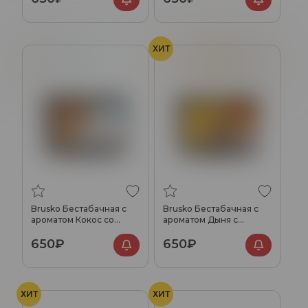
ХИТ
Кокос
Лёд
Дыня
Карамель
Кокос
Brusko Бестабачная с
Brusko Бестабачная с
ароматом Кокос со
ароматом Дыня с
льдом, 250гр.
кокосом и карамелью,
650₽
650₽
250гр.
ХИТ
ХИТ