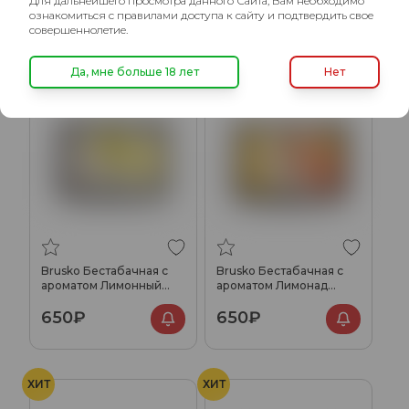
Для дальнейшего просмотра данного Сайта, Вам необходимо
ознакомиться с правилами доступа к сайту и подтвердить свое
совершеннолетие.
ХИТ
Да, мне больше 18 лет
Нет
Brusko Бестабачная с
Brusko Бестабачная с
ароматом Лимонный
ароматом Лимонад
йогурт, 250гр.
«Буратино», 250гр.
650₽
650₽
ХИТ
ХИТ