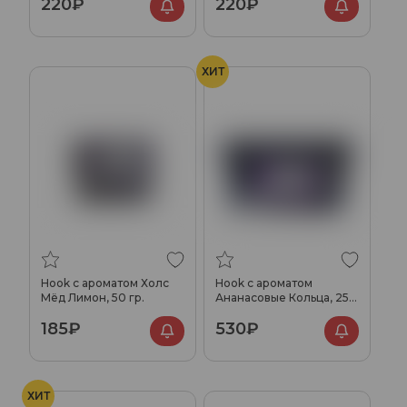
220₽
220₽
ХИТ
Hook с ароматом Холс
Hook с ароматом
Мёд Лимон, 50 гр.
Ананасовые Кольца, 250
гр.
185₽
530₽
ХИТ