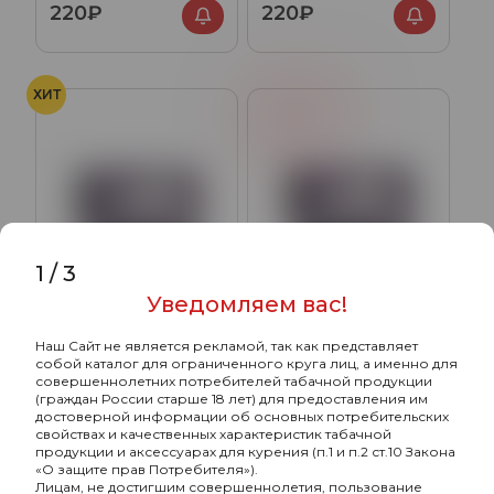
220₽
220₽
ХИТ
Клубника
1
/
3
Уведомляем вас!
Наш Сайт не является рекламой, так как представляет
Hook с ароматом
Hook с ароматом
собой каталог для ограниченного круга лиц, а именно для
Абрикосовый, 40 гр.
Клубничный, 40 гр.
совершеннолетних потребителей табачной продукции
(граждан России старше 18 лет) для предоставления им
220₽
220₽
достоверной информации об основных потребительских
свойствах и качественных характеристик табачной
продукции и аксессуарах для курения (п.1 и п.2 ст.10 Закона
«О защите прав Потребителя»).
Лицам, не достигшим совершеннолетия, пользование