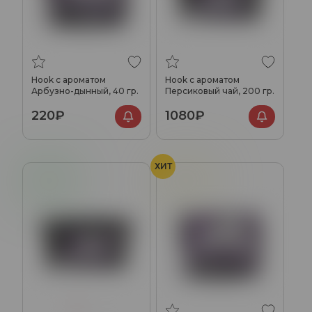
Hook с ароматом
Hook с ароматом
Арбузно-дынный, 40 гр.
Персиковый чай, 200 гр.
220₽
1080₽
ХИТ
Яблоко
Леденцы