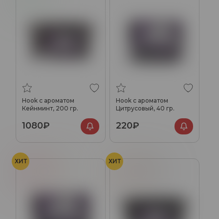
Hook с ароматом
Hook с ароматом
Кейнминт, 200 гр.
Цитрусовый, 40 гр.
1080₽
220₽
ХИТ
ХИТ
Арбуз
Дыня
Персик
Чай