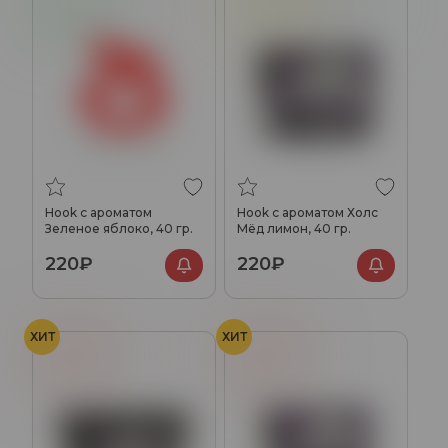
Яблоко
Лимон
Мёд
Холод
Hook с ароматом
Hook с ароматом Холс
Зеленое яблоко, 40 гр.
Мёд лимон, 40 гр.
220₽
220₽
ХИТ
ХИТ
Апероль
Апероль