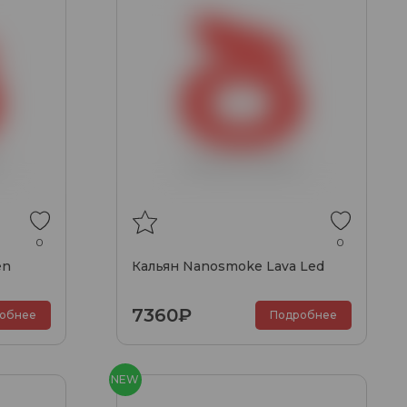
0
0
en
Кальян Nanosmoke Lava Led
7360₽
обнее
Подробнее
NEW