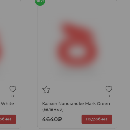
NEW
0
0
 White
Кальян Nanosmoke Mark Green
(зеленый)
4640₽
обнее
Подробнее