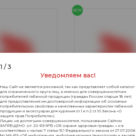
NEW
1
/
3
Уведомляем вас!
Наш Сайт не является рекламой, так как представляет собой каталог
для ограниченного круга лиц, а именно для совершеннолетних
потребителей табачной продукции (граждан России старше 18 лет)
для предоставления им достоверной информации об основных
потребительских свойствах и качественных характеристик табачной
0
продукции и аксессуарах для курения (п.1 и п.2 ст.10 Закона «О
защите прав Потребителя»).
anosmoke Mark Pink 1
Кальян Nanosmoke Mark
Лицам, не достигшим совершеннолетия, пользование Сайтом
)
(красный)
ЗАПРЕЩЕНО. (ст. 20 ФЗ №15 «Об охране здоровья граждан..» и в
соответствии с частью 7 статьи 15.1 Федерального закона от 27.07.2006
4640₽
Подробнее
Подр
No 149-ФЗ «Об информации, информационных технологиях и защите