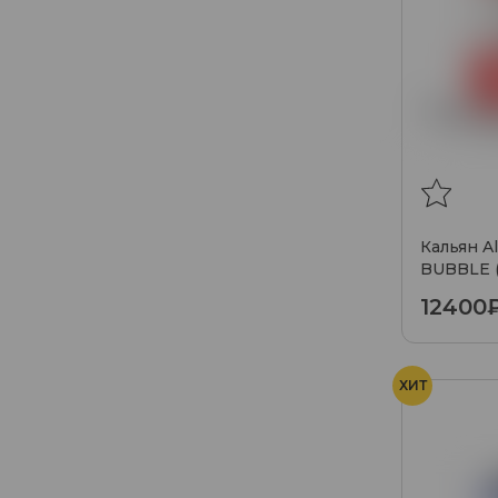
Кальян A
BUBBLE 
12400
ХИТ