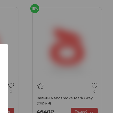
NEW
0
0
 Red
Кальян Nanosmoke Mark Grey
(серый)
4640₽
обнее
Подробнее