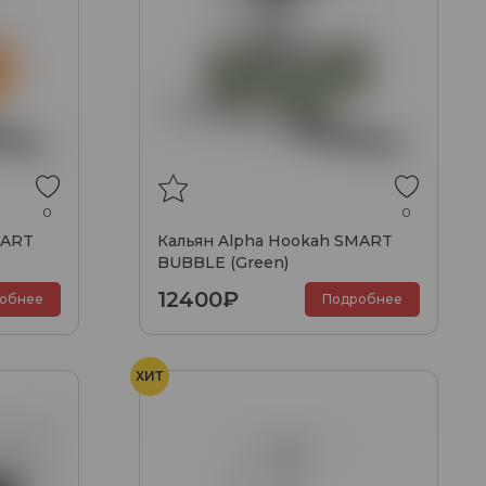
0
0
MART
Кальян Alpha Hookah SMART
BUBBLE (Green)
12400₽
обнее
Подробнее
ХИТ