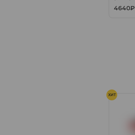
4640₽
ХИТ