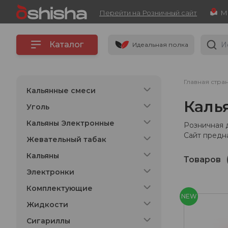
Перейти на Розничный сайт
Каталог
Идеальная полка
Главная стра
Кальянные смеси
Каль
Уголь
Кальяны Электронные
Розничная 
Сайт предн
Жевательный табак
Кальяны
Товаров
Электронки
Комплектующие
NEW
Жидкости
Сигариллы