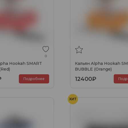
0
lpha Hookah SMART
Кальян Alpha Hookah S
(Red)
BUBBLE (Orange)
₽
12400₽
Подробнее
Подр
ХИТ