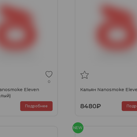
0
anosmoke Eleven
Кальян Nanosmoke Elev
елый)
8480₽
Подробнее
Подр
NEW