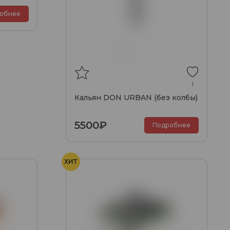
обнее
1
Кальян DON URBAN (без колбы)
5500₽
Подробнее
ХИТ