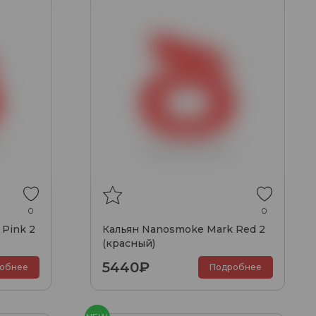
0
0
Pink 2
Кальян Nanosmoke Mark Red 2
(красный)
5440₽
обнее
Подробнее