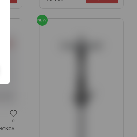
NEW
0
 ИСКРА