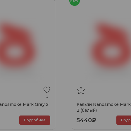
NEW
0
anosmoke Mark Grey 2
Кальян Nanosmoke Mark
2 (белый)
5440₽
Подробнее
Подр