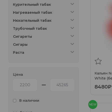
Курительный табак
Нагреваемый табак
Нюхательный табак
Трубочный табак
Сигареты
Сигары
Раста
Кальян N
Цена
White (б
—
8480₽
В наличии
NEW