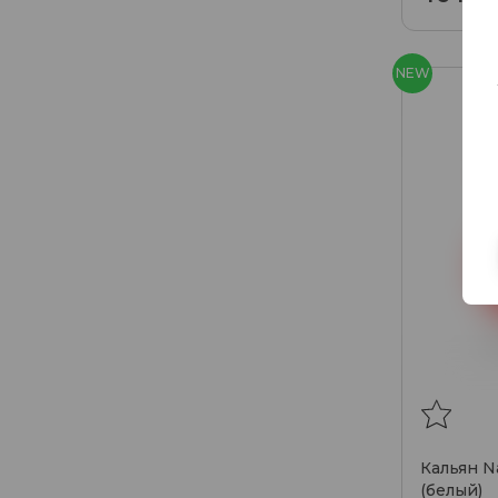
NEW
Кальян N
(белый)