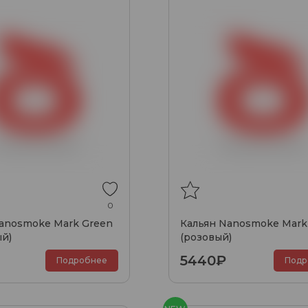
0
anosmoke Mark Green
Кальян Nanosmoke Mark 
ый)
(розовый)
5440₽
Подробнее
Подр