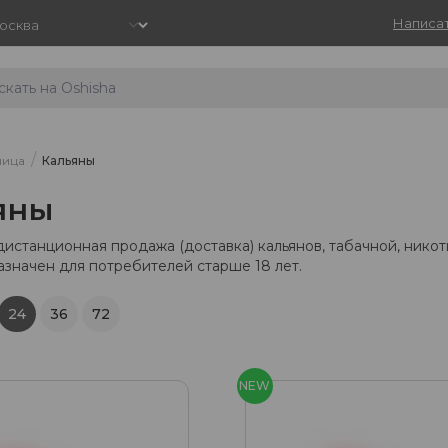
Написат
/
ница
Кальяны
яны
дистанционная продажа (доставка) кальянов, табачной, нико
азначен для потребителей старше 18 лет.
24
36
72
NEW