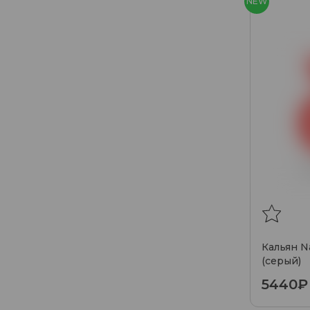
NEW
Кальян N
(серый)
5440₽