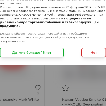
информации»)
В соответствии с Федеральным законом от 23 февраля 2013 г. N 15-ФЗ
«Об охране здоровья граждан..» и с частью 7 статьи 15.1 Федерального
закона от 27.07.2006 No 149-ФЗ «Об информации, информационных
ХИТ
технологиях и защите информации» мы
не осуществляем
дистанционную торговлю табачной и табакосодержащей
продукцией
.
Для дальнейшего просмотра данного Сайта, Вам необходимо
ознакомиться с правилами доступа к сайту и подтвердить свое
совершеннолетие.
Да, мне больше 18 лет
Нет
0
anosmoke Mark White
Кальян Voodoo Smoke X
- МАКОШЬ (без колбы)