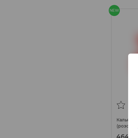
NEW
Кальян N
(розовый
4640₽