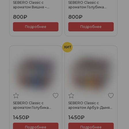
SEBERO Classic с
SEBERO Classic с
ароматом Вишня –
ароматом Голубика
Гранат (Garnet-Cherry),
(Blueberry), 100 гр.
800₽
800₽
100 гр.
Подробнее
Подробнее
ХИТ
SEBERO Classic с
SEBERO Classic с
ароматом Голубика
ароматом Арбуз-Дыня
(Blueberry), 200 гр.
(Wonder-Melon), 200 гр.
1450₽
1450₽
Подробнее
Подробнее