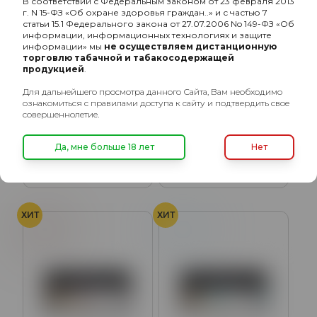
В соответствии с Федеральным законом от 23 февраля 2013
г. N 15-ФЗ «Об охране здоровья граждан..» и с частью 7
статьи 15.1 Федерального закона от 27.07.2006 No 149-ФЗ «Об
информации, информационных технологиях и защите
информации» мы
не осуществляем дистанционную
торговлю табачной и табакосодержащей
продукцией
.
Для дальнейшего просмотра данного Сайта, Вам необходимо
ознакомиться с правилами доступа к сайту и подтвердить свое
SEBERO Classic с
SEBERO Classic с
совершеннолетие.
ароматом Клубника
ароматом Апельсин
(Strawberry), 100 гр.
(Orange), 100 гр.
800₽
800₽
Да, мне больше 18 лет
Нет
Подробнее
Подробнее
ХИТ
ХИТ
Кола
Холод