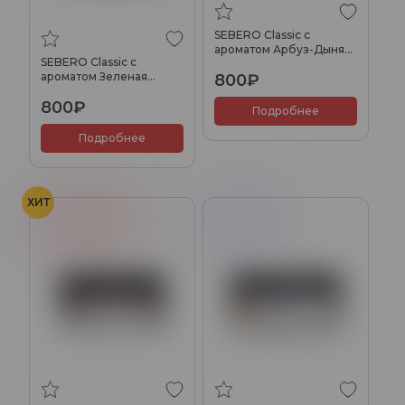
SEBERO Classic с
ароматом Арбуз-Дыня
SEBERO Classic с
(Wonder-Melon), 100 гр.
ароматом Зеленая
800₽
груша (Green pear), 100
800₽
гр.
Подробнее
Подробнее
ХИТ
Вишня
Гранат
Голубика