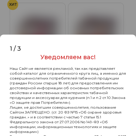
ХИТ
1
/
3
Уведомляем вас!
SEBERO Classic с
SEBERO Classic с
ароматом Барбарис
ароматом Банан –
Наш Сайт не является рекламой, так как представляет
(Barberry), 200 гр.
Клубника (Banana
собой каталог для ограниченного круга лиц, а именно для
1450₽
1450₽
strawberry), 200 гр.
совершеннолетних потребителей табачной продукции
(граждан России старше 18 лет) для предоставления им
достоверной информации об основных потребительских
Подробнее
Подробнее
свойствах и качественных характеристик табачной
продукции и аксессуарах для курения (п.1 и п.2 ст.10 Закона
«О защите прав Потребителя»).
Лицам, не достигшим совершеннолетия, пользование
ХИТ
ХИТ
Сайтом ЗАПРЕЩЕНО. (ст. 20 ФЗ №15 «Об охране здоровья
Клубника
Апельсин
граждан..» и в соответствии с частью 7 статьи 15.1
Федерального закона от 27.07.2006 No 149-ФЗ «Об
информации, информационных технологиях и защите
информации»)