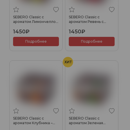
SEBERO Classic с
SEBERO Classic с
ароматом Лимончелло
ароматом Ревень c
(Limoncello), 200 гр.
черной смородиной
1450₽
1450₽
(Herbal currant), 200 гр.
Подробнее
Подробнее
ХИТ
SEBERO Classic с
SEBERO Classic с
ароматом Клубника –
ароматом Зеленая
Гуава (Guava strawberry),
груша (Green pear), 200