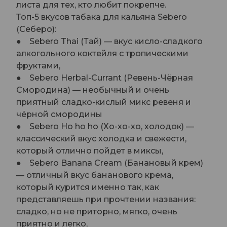
листа для тех, кто любит покрепче.
Топ-5 вкусов табака для кальяна Sebero
(Себеро):
● Sebero Thai (Тай) — вкус кисло-сладкого
алкогольного коктейля с тропическими
фруктами,
● Sebero Herbal-Currant (Ревень-Чёрная
Смородина) — необычный и очень
приятный сладко-кислый микс ревеня и
чёрной смородины
● Sebero Ho ho ho (Хо-хо-хо, холодок) —
классический вкус холодка и свежести,
который отлично пойдет в миксы,
● Sebero Banana Cream (Банановый крем)
— отличный вкус бананового крема,
который курится именно так, как
представляешь при прочтении названия:
сладко, но не приторно, мягко, очень
приятно и легко,