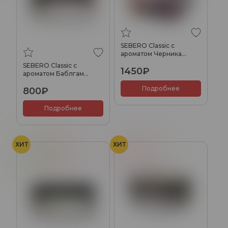
SEBERO Classic с
ароматом Черника
(Bilberry), 200 гр.
SEBERO Classic с
1450₽
ароматом Баблгам
(Bubble gum), 100 гр.
Подробнее
800₽
Подробнее
ХИТ
ХИТ
Груша
Гуава
Арбуз
Дыня