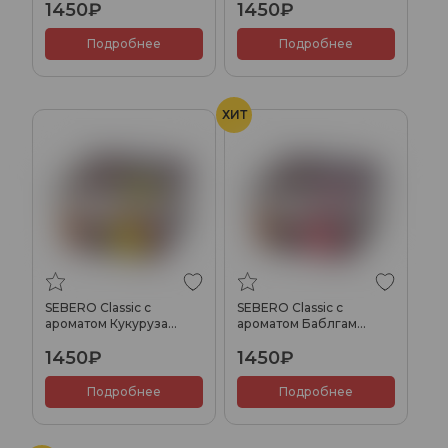
1450₽
1450₽
200 гр.
гр.
Подробнее
Подробнее
ХИТ
SEBERO Classic с
SEBERO Classic с
ароматом Кукуруза
ароматом Баблгам
(Corn), 200 гр.
(Bubble gum), 200 гр.
1450₽
1450₽
Подробнее
Подробнее