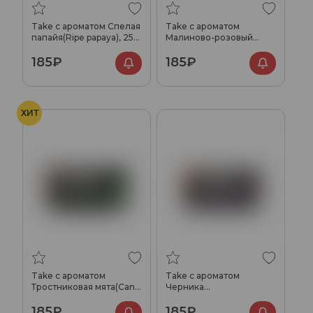
Take с ароматом Спелая
Take с ароматом
папайя(Ripe papaya), 25
Малиново-розовый
гр.
лимонад(Lemonade
185₽
185₽
raspberry-rose), 25 гр.
ХИТ
Take с ароматом
Take с ароматом
Тростниковая мята(Cane
Черника
mint), 25 гр.
крем(Blueberry-cream),
185₽
185₽
25 гр.