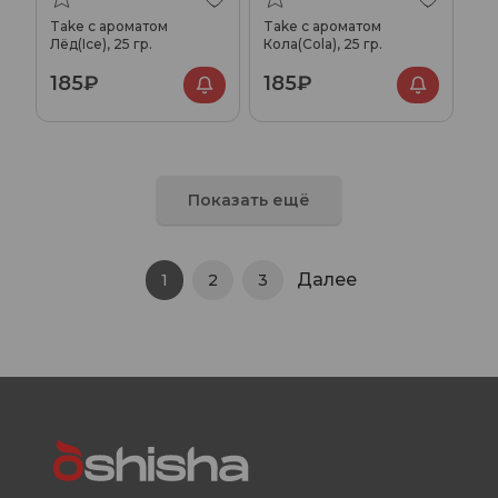
Take с ароматом
Take с ароматом
Лёд(Ice), 25 гр.
Кола(Cola), 25 гр.
185₽
185₽
Показать ещё
Далее
1
2
3