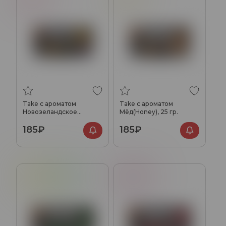
Take с ароматом
Take с ароматом
Новозеландское
Мёд(Honey), 25 гр.
вино(New Zealand wine),
185₽
185₽
25 гр.
Лимонад
Тархун
Малина