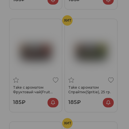
ХИТ
Take с ароматом
Take с ароматом
Фруктовый чай(Fruit
Спрайтик(Spritie), 25 гр.
tea), 25 гр.
185₽
185₽
ХИТ