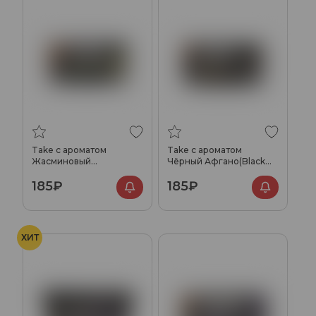
Take с ароматом
Take с ароматом
Жасминовый
Чёрный Афгано(Black
чай(Jasmine tea), 25 гр.
Afgano), 25 гр.
185₽
185₽
ХИТ