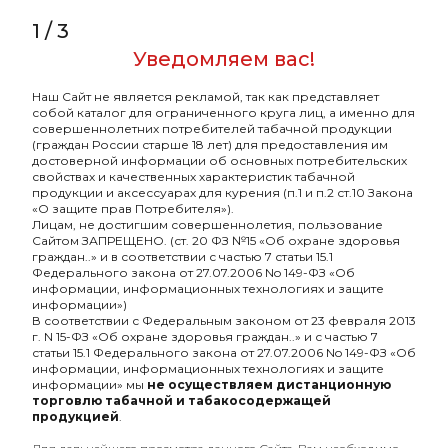
1
/
3
Take с ароматом
Take с ароматом
Фруктовый чай(Fruit
Жасминовый
Уведомляем вас!
tea), 100 гр.
чай(Jasmine tea), 100 гр.
690₽
690₽
Наш Сайт не является рекламой, так как представляет
собой каталог для ограниченного круга лиц, а именно для
совершеннолетних потребителей табачной продукции
(граждан России старше 18 лет) для предоставления им
достоверной информации об основных потребительских
свойствах и качественных характеристик табачной
Клубника
Молоко
продукции и аксессуарах для курения (п.1 и п.2 ст.10 Закона
«О защите прав Потребителя»).
Лицам, не достигшим совершеннолетия, пользование
Сайтом ЗАПРЕЩЕНО. (ст. 20 ФЗ №15 «Об охране здоровья
граждан..» и в соответствии с частью 7 статьи 15.1
Федерального закона от 27.07.2006 No 149-ФЗ «Об
информации, информационных технологиях и защите
информации»)
В соответствии с Федеральным законом от 23 февраля 2013
г. N 15-ФЗ «Об охране здоровья граждан..» и с частью 7
статьи 15.1 Федерального закона от 27.07.2006 No 149-ФЗ «Об
информации, информационных технологиях и защите
информации» мы
не осуществляем дистанционную
Take с ароматом
Take с ароматом Еловые
торговлю табачной и табакосодержащей
Клубничный
шишки(Fir сones), 25 гр.
продукцией
.
коктейль(Strawberry
185₽
185₽
milkshake), 25 гр.