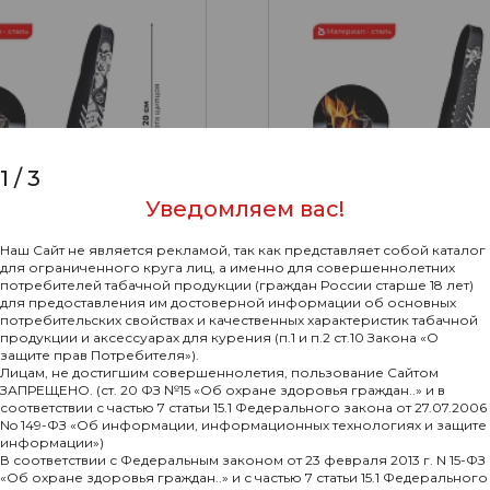
1
/
3
Уведомляем вас!
Наш Сайт не является рекламой, так как представляет собой каталог
для ограниченного круга лиц, а именно для совершеннолетних
потребителей табачной продукции (граждан России старше 18 лет)
для предоставления им достоверной информации об основных
потребительских свойствах и качественных характеристик табачной
продукции и аксессуарах для курения (п.1 и п.2 ст.10 Закона «О
1
защите прав Потребителя»).
pha Hookah Tongs -
Щипцы Alpha Hookah To
Лицам, не достигшим совершеннолетия, пользование Сайтом
Houston
ЗАПРЕЩЕНО. (ст. 20 ФЗ №15 «Об охране здоровья граждан..» и в
соответствии с частью 7 статьи 15.1 Федерального закона от 27.07.2006
650₽
No 149-ФЗ «Об информации, информационных технологиях и защите
Нет в наличии
Нет в н
информации»)
В соответствии с Федеральным законом от 23 февраля 2013 г. N 15-ФЗ
«Об охране здоровья граждан..» и с частью 7 статьи 15.1 Федерального