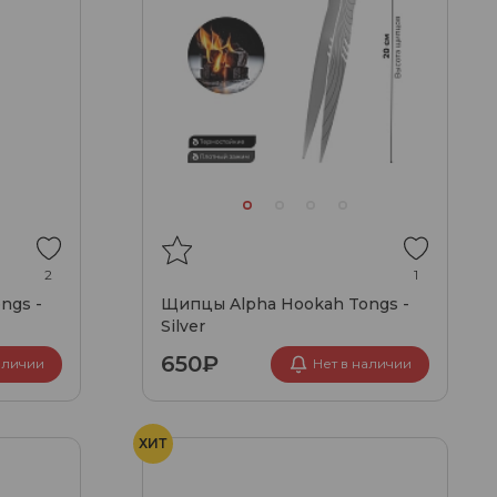
2
1
ngs -
Щипцы Alpha Hookah Tongs -
Silver
650₽
аличии
Нет в наличии
ХИТ