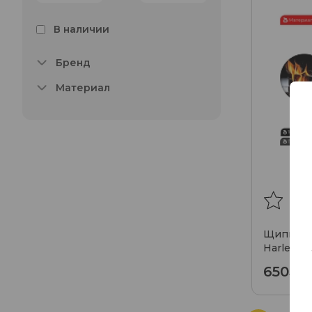
В наличии
Бренд
Материал
Щипцы Al
Harley
650₽