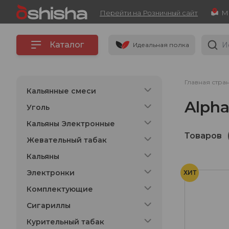
Перейти на Розничный сайт
Каталог
Идеальная полка
Главная стра
Кальянные смеси
Alph
Уголь
Кальяны Электронные
Товаров
Жевательный табак
Кальяны
Электронки
ХИТ
Комплектующие
Сигариллы
Курительный табак