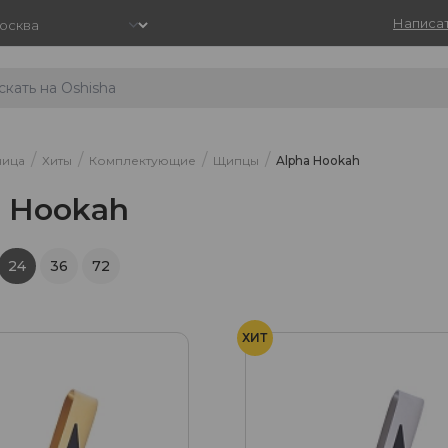
Написат
/
/
/
/
ница
Хиты
Комплектующие
Щипцы
Alpha Hookah
a Hookah
24
36
72
ХИТ