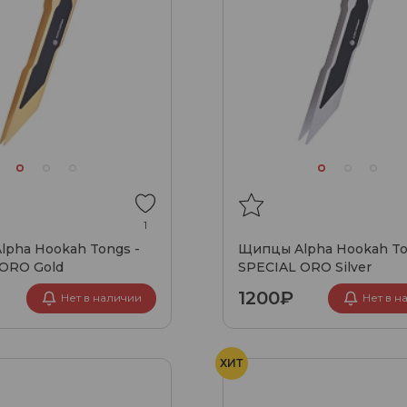
1
pha Hookah Tongs -
Щипцы Alpha Hookah To
 ORO Gold
SPECIAL ORO Silver
1200₽
Нет в наличии
Нет в н
ХИТ