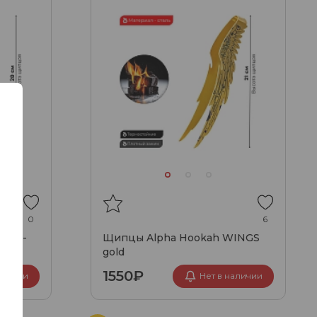
0
6
ngs -
Щипцы Alpha Hookah WINGS
gold
1550₽
аличии
Нет в наличии