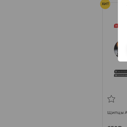
ХИТ
Щипцы Al