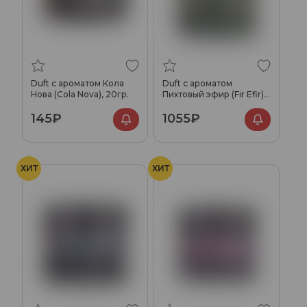
Duft с ароматом Кола
Duft с ароматом
Нова (Cola Nova), 20гр.
Пихтовый эфир (Fir Efir),
200гр.
145₽
1055₽
ХИТ
ХИТ