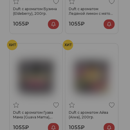
Duft с ароматом Бузина
Duft с ароматом
(Eldeberry), 200гр.
Ледяной лимон с мятой
(Ice Lemon Mint), 200гр.
1055₽
1055₽
ХИТ
ХИТ
Duft с ароматом Гуава
Duft с ароматом Айва
Мама (Guava Mama),
(Aiwa), 200гр.
200гр.
1055₽
1055₽