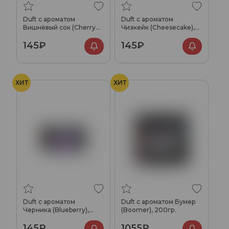
Duft с ароматом
Duft с ароматом
Вишнёвый сок (Cherry
Чизкейк (Cheesecake),
juice), 20гр.
20гр.
145₽
145₽
ХИТ
ХИТ
Duft с ароматом
Duft с ароматом Бумер
Черника (Blueberry),
(Boomer), 200гр.
20гр.
145₽
1055₽