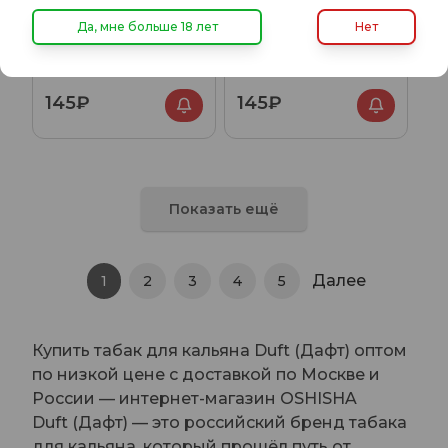
Да, мне больше 18 лет
Нет
Duft с ароматом Кислая
Duft с ароматом
вишня (Sour cherry),
Печёные яблоки (Baked
20гр.
apples), 20гр.
145₽
145₽
Показать ещё
Далее
1
2
3
4
5
Купить табак для кальяна Duft (Дафт) оптом
по низкой цене с доставкой по Москве и
России — интернет-магазин OSHISHA
Duft (Дафт) — это российский бренд табака
для кальяна, который прошёл путь от