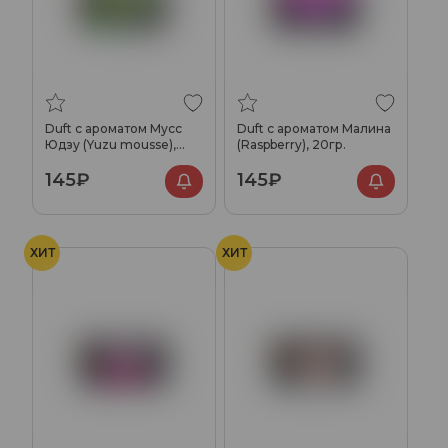
Duft с ароматом Мусс
Duft с ароматом Малина
Юдзу (Yuzu mousse),
(Raspberry), 20гр.
20гр.
145₽
145₽
ХИТ
ХИТ