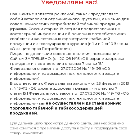
Уведомляем вас!
Наш Сайт не является рекламой, так как представляет
собой каталог для ограниченного круга лиц, а именно для
совершеннолетних потребителей табачной продукции
(граждан России старше 18 лет) для предоставления им
достоверной информации об основных потребительских
свойствах и качественных характеристик табачной
продукции и аксессуарах для курения (п.1 и п.2 ст.10 Закона
Duft с ароматом Канада
Duft с ароматом Кислая
«О защите прав Потребителя»).
Драй (Canada Dry), 20гр.
вишня (Sour cherry),
Лицам, не достигшим совершеннолетия, пользование
200гр.
Сайтом ЗАПРЕЩЕНО. (ст. 20 ФЗ №15 «Об охране здоровья
145₽
1055₽
граждан..» и в соответствии с частью 7 статьи 15.1
Федерального закона от 27.07.2006 No 149-ФЗ «Об
информации, информационных технологиях и защите
информации»)
ХИТ
ХИТ
В соответствии с Федеральным законом от 23 февраля 2013
г. N 15-ФЗ «Об охране здоровья граждан..» и с частью 7
статьи 15.1 Федерального закона от 27.07.2006 No 149-ФЗ «Об
информации, информационных технологиях и защите
информации» мы
не осуществляем дистанционную
торговлю табачной и табакосодержащей
продукцией
.
Для дальнейшего просмотра данного Сайта, Вам необходимо
ознакомиться с правилами доступа к сайту и подтвердить свое
совершеннолетие.