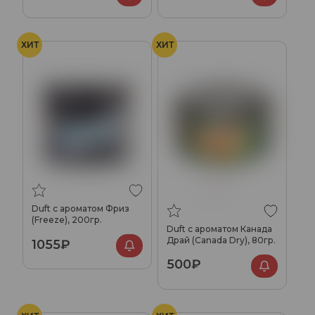
ХИТ
ХИТ
Duft с ароматом Фриз
(Freeze), 200гр.
Duft с ароматом Канада
Драй (Canada Dry), 80гр.
1055₽
500₽