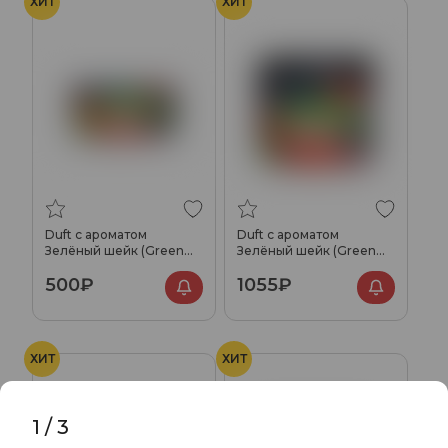
ХИТ
ХИТ
Duft с ароматом
Duft с ароматом
Зелёный шейк (Green
Зелёный шейк (Green
Shake), 80гр.
Shake), 200гр.
500₽
1055₽
ХИТ
ХИТ
1
/
3