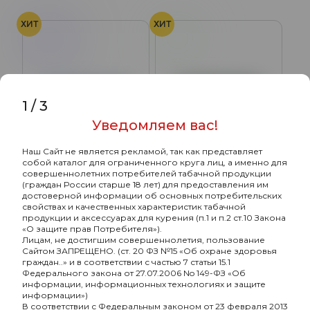
ХИТ
ХИТ
Ментол
Мята
1
/
3
Уведомляем вас!
Наш Сайт не является рекламой, так как представляет
собой каталог для ограниченного круга лиц, а именно для
совершеннолетних потребителей табачной продукции
(граждан России старше 18 лет) для предоставления им
Табак жевательный
Табак жевательный
достоверной информации об основных потребительских
DZEN SLIM Menthol
DZEN STRONG Mint
свойствах и качественных характеристик табачной
продукции и аксессуарах для курения (п.1 и п.2 ст.10 Закона
340₽
340₽
«О защите прав Потребителя»).
Лицам, не достигшим совершеннолетия, пользование
Сайтом ЗАПРЕЩЕНО. (ст. 20 ФЗ №15 «Об охране здоровья
граждан..» и в соответствии с частью 7 статьи 15.1
ХИТ
ХИТ
Федерального закона от 27.07.2006 No 149-ФЗ «Об
информации, информационных технологиях и защите
Кола
Лайм
Малина
информации»)
В соответствии с Федеральным законом от 23 февраля 2013