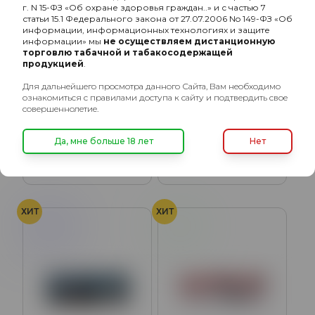
г. N 15-ФЗ «Об охране здоровья граждан..» и с частью 7
статьи 15.1 Федерального закона от 27.07.2006 No 149-ФЗ «Об
информации, информационных технологиях и защите
информации» мы
не осуществляем дистанционную
торговлю табачной и табакосодержащей
продукцией
.
Для дальнейшего просмотра данного Сайта, Вам необходимо
ознакомиться с правилами доступа к сайту и подтвердить свое
совершеннолетие.
Табак жевательный
Табак жевательный
DZEN Cola Lime
DZEN Raspberry
Да, мне больше 18 лет
Нет
340₽
340₽
ХИТ
ХИТ
Ментол
Мята