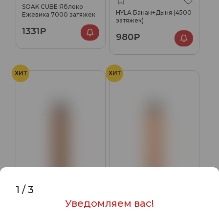
SOAK CUBE Яблоко
HYLA Банан+Дыня (4500
Ежевика 7000 затяжек
затяжек)
1331₽
980₽
ХИТ
ХИТ
1
/
3
Уведомляем вас!
HYLA Табак+Пенка
HYLA Юдзу+Апельсин