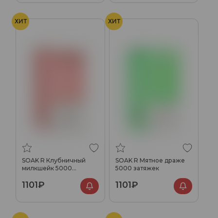
ХИТ
ХИТ
SOAK R Клубничный
SOAK R Мятное драже
милкшейк 5000
5000 затяжек
затяжек
1101₽
1101₽