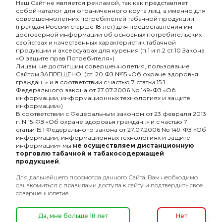
Наш Сайт не является рекламой, так как представляет
Экспрессо (4500
(4500 затяжек)
собой каталог для ограниченного круга лиц, а именно для
затяжек)
совершеннолетних потребителей табачной продукции
980₽
870₽
(граждан России старше 18 лет) для предоставления им
достоверной информации об основных потребительских
свойствах и качественных характеристик табачной
продукции и аксессуарах для курения (п.1 и п.2 ст.10 Закона
«О защите прав Потребителя»).
ХИТ
ХИТ
Лицам, не достигшим совершеннолетия, пользование
Сайтом ЗАПРЕЩЕНО. (ст. 20 ФЗ №15 «Об охране здоровья
граждан..» и в соответствии с частью 7 статьи 15.1
Федерального закона от 27.07.2006 No 149-ФЗ «Об
информации, информационных технологиях и защите
информации»)
В соответствии с Федеральным законом от 23 февраля 2013
г. N 15-ФЗ «Об охране здоровья граждан..» и с частью 7
статьи 15.1 Федерального закона от 27.07.2006 No 149-ФЗ «Об
информации, информационных технологиях и защите
информации» мы
не осуществляем дистанционную
торговлю табачной и табакосодержащей
продукцией
.
Для дальнейшего просмотра данного Сайта, Вам необходимо
ознакомиться с правилами доступа к сайту и подтвердить свое
совершеннолетие.
HYLA Клубника+Ментол
HYLA Манго+Ментол
Да, мне больше 18 лет
Нет
(4500 затяжек)
(4500 затяжек)