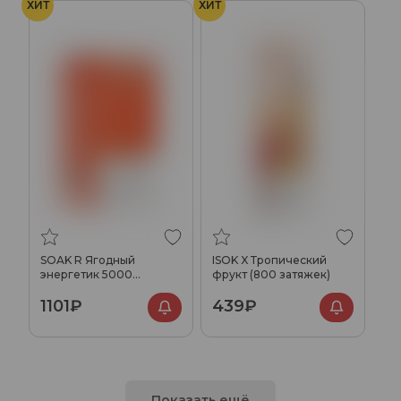
ХИТ
ХИТ
SOAK R Ягодный
ISOK X Тропический
энергетик 5000
фрукт (800 затяжек)
затяжек
1101₽
439₽
Показать ещё