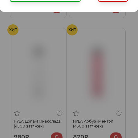
870₽
980₽
ХИТ
ХИТ
HYLA Допа+Пинаколада
HYLA Арбуз+Ментол
(4500 затяжек)
(4500 затяжек)
980₽
870₽