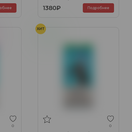
1380₽
обнее
Подробнее
ХИТ
Мята
0
0