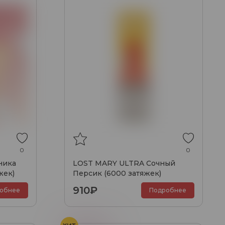
0
0
ника
LOST MARY ULTRA Сочный
жек)
Персик (6000 затяжек)
910₽
обнее
Подробнее