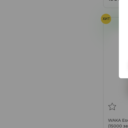
ХИТ
Яблоко
WAKA Esc
(15000 з