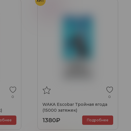
ХИТ
Ягоды
0
0
WAKA Escobar Тройная ягода
)
(15000 затяжек)
1380₽
обнее
Подробнее