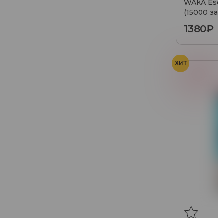
WAKA Esc
(15000 з
1380₽
ХИТ
Вишня