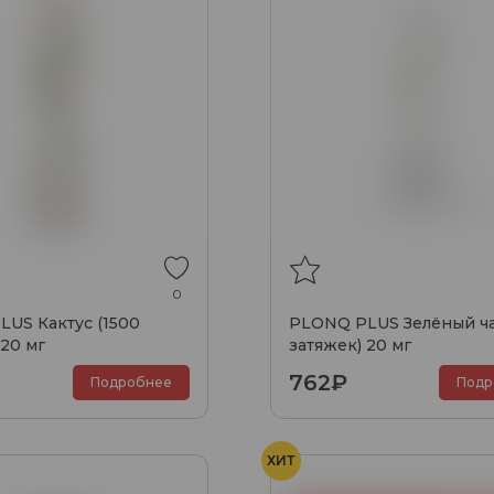
0
US Кактус (1500
PLONQ PLUS Зелёный ча
 20 мг
затяжек) 20 мг
762₽
Подробнее
Подр
ХИТ