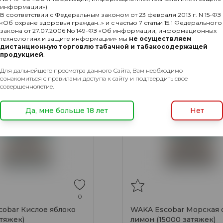
информации»)
В соответствии с Федеральным законом от 23 февраля 2013 г. N 15-ФЗ
«Об охране здоровья граждан..» и с частью 7 статьи 15.1 Федерального
закона от 27.07.2006 No 149-ФЗ «Об информации, информационных
ХИТ
технологиях и защите информации» мы
не осуществляем
Лимон
дистанционную торговлю табачной и табакосодержащей
продукцией
.
Для дальнейшего просмотра данного Сайта, Вам необходимо
ознакомиться с правилами доступа к сайту и подтвердить свое
совершеннолетие.
Да, мне больше 18 лет
Нет
0
obar Кислое яблоко
WAKA Escobar Морская 
атяжек)
лимон (15000 затяжек)