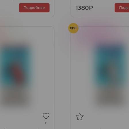
1380₽
Подробнее
Подр
ХИТ
а
Мята
Виноградная жвачка
0