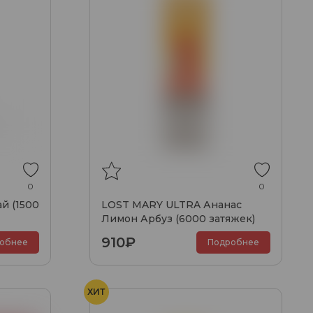
0
0
й (1500
LOST MARY ULTRA Ананас
Лимон Арбуз (6000 затяжек)
910₽
обнее
Подробнее
ХИТ