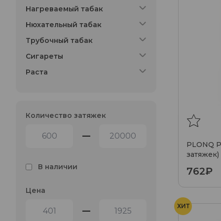
Нагреваемый табак
Нюхательный табак
Трубочный табак
Сигареты
Раста
Количество затяжек
—
PLONQ PL
затяжек)
В наличии
762₽
Цена
ХИТ
—