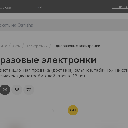
Написат
/
/
/
ница
Хиты
Электронки
Одноразовые электронки
разовые электронки
дистанционная продажа (доставка) кальянов, табачной, нико
азначен для потребителей старше 18 лет.
24
36
72
ХИТ