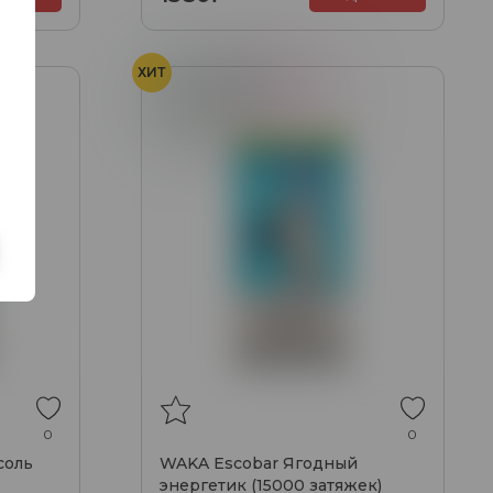
ХИТ
Энергетик
Ягоды
0
0
соль
WAKA Escobar Ягодный
энергетик (15000 затяжек)