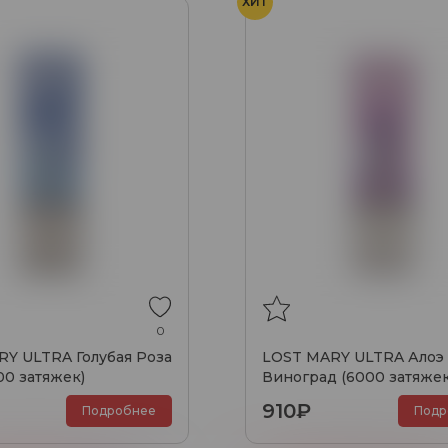
ХИТ
0
Y ULTRA Голубая Роза
LOST MARY ULTRA Алоэ
00 затяжек)
Виноград (6000 затяжек
910₽
Подробнее
Подр