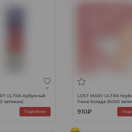
0
RY ULTRA Арбузный
LOST MARY ULTRA Клуб
0 затяжек)
Пина Колада (6000 затя
910₽
Подробнее
Подр