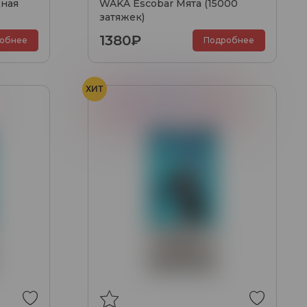
ная
WAKA Escobar Мята (15000
затяжек)
1380₽
обнее
Подробнее
ХИТ
Вишня
Черника
Клюква