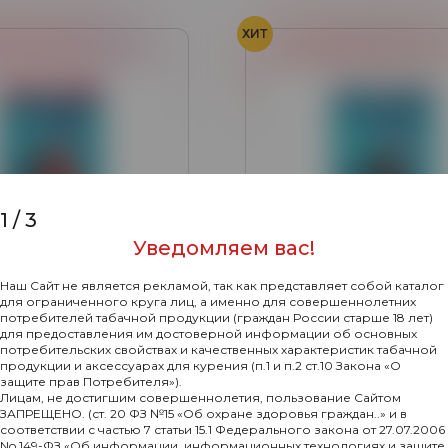
ХИТ
Клубника
Малина
Клубника
Клюква
Мор
1
/
3
Уведомляем вас!
Наш Сайт не является рекламой, так как представляет собой каталог
для ограниченного круга лиц, а именно для совершеннолетних
потребителей табачной продукции (граждан России старше 18 лет)
для предоставления им достоверной информации об основных
потребительских свойствах и качественных характеристик табачной
0
продукции и аксессуарах для курения (п.1 и п.2 ст.10 Закона «О
защите прав Потребителя»).
cobar Клубника
WAKA Escobar Клубничн
Лицам, не достигшим совершеннолетия, пользование Сайтом
ишня (15000 затяжек)
клюквенный морс (1500
ЗАПРЕЩЕНО. (ст. 20 ФЗ №15 «Об охране здоровья граждан..» и в
затяжек)
соответствии с частью 7 статьи 15.1 Федерального закона от 27.07.2006
1380₽
Подробнее
Подр
No 149-ФЗ «Об информации, информационных технологиях и защите