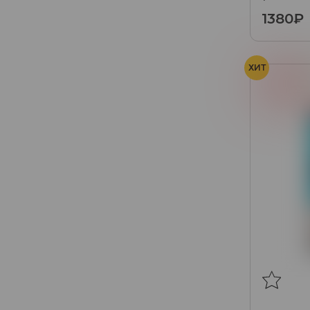
1380₽
ХИТ
Клубник