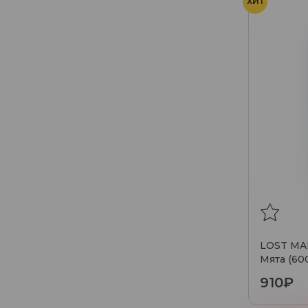
ХИТ
LOST MAR
Мята (60
910₽