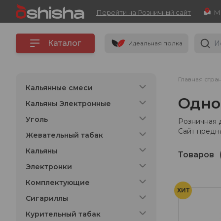
Перейти на Розничный сайт
Каталог
Идеальная полка
Главная стра
Кальянные смеси
Одно
Кальяны Электронные
Уголь
Розничная 
Сайт предн
Жевательный табак
Кальяны
Товаров
Электронки
Комплектующие
ХИТ
Сигариллы
Курительный табак