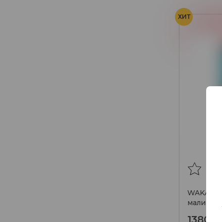
ХИТ
Вишня
WAKA Es
малина в
1380₽