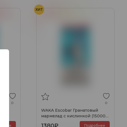
ХИТ
с
Гранат
Мармелад
0
0
о-
WAKA Escobar Гранатовый
0
мармелад с кислинкой (15000
затяжек)
1380₽
обнее
Подробнее