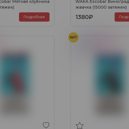
obar Мятная клубника
WAKA Escobar Виноград
атяжек)
жвачка (15000 затяжек)
1380₽
Подробнее
Подр
ХИТ
Черника
Малина