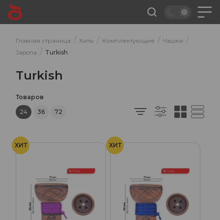
/
/
/
/
Главная страница
Хиты
Комплектующие
Чашки
/
Japona
Turkish
Turkish
Товаров
24
36
72
ХИТ
ХИТ