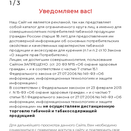
1
/
3
Уведомляем вас!
Чашка Japona Turkish
Чашка Japona Turkish
Наш Сайт не является рекламой, так как представляет
red
black
собой каталог для ограниченного круга лиц, а именно для
совершеннолетних потребителей табачной продукции
1300₽
1300₽
(граждан России старше 18 лет) для предоставления им
достоверной информации об основных потребительских
Подробнее
Подробнее
свойствах и качественных характеристик табачной
продукции и аксессуарах для курения (п.1 и п.2 ст.10 Закона
«О защите прав Потребителя»).
Лицам, не достигшим совершеннолетия, пользование
Сайтом ЗАПРЕЩЕНО. (ст. 20 ФЗ №15 «Об охране здоровья
граждан..» и в соответствии с частью 7 статьи 15.1
Федерального закона от 27.07.2006 No 149-ФЗ «Об
информации, информационных технологиях и защите
информации»)
В соответствии с Федеральным законом от 23 февраля 2013
г. N 15-ФЗ «Об охране здоровья граждан..» и с частью 7
статьи 15.1 Федерального закона от 27.07.2006 No 149-ФЗ «Об
информации, информационных технологиях и защите
информации» мы
не осуществляем дистанционную
торговлю табачной и табакосодержащей
продукцией
.
Оптовый портал
Для дальнейшего просмотра данного Сайта, Вам необходимо
товаров для кальяна
ознакомиться с правилами доступа к сайту и подтвердить свое