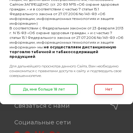
Оптовый портал
Сайтом ЗАПРЕЩЕНО. (ст. 20 ФЗ №15 «Об охране здоровья
товаров для кальяна
граждан..» и в соответствии с частью 7 статьи 15.1
Федерального закона от 27.07.2006 No 149-ФЗ «Об
8 (495) 740-22-08
информации, информационных технологиях и защите
информации»)
8 (800) 222-82-00
В соответствии с Федеральным законом от 23 февраля 2013
г. N 15-ФЗ «Об охране здоровья граждан..» и с частью 7
статьи 15.1 Федерального закона от 27.07.2006 No 149-ФЗ «Об
Время работы
информации, информационных технологиях и защите
пн-пт: с 10:00 до 19:00
информации» мы
не осуществляем дистанционную
торговлю табачной и табакосодержащей
info@oshisha.net
продукцией
.
Для дальнейшего просмотра данного Сайта, Вам необходимо
ознакомиться с правилами доступа к сайту и подтвердить свое
О компании
совершеннолетие.
Покупателям
Да, мне больше 18 лет
Нет
Связаться с нами
Социальные сети