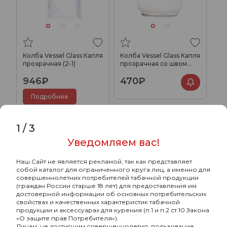
Колба Vessel Glass Капля
Колба Vessel Glass Капля
прозрачная (2-1)
прозрачная со швом
(46-1)
946₽
470₽
Подробнее
1
/
3
Уведомляем вас!
Наш Сайт не является рекламой, так как представляет
собой каталог для ограниченного круга лиц, а именно для
совершеннолетних потребителей табачной продукции
(граждан России старше 18 лет) для предоставления им
достоверной информации об основных потребительских
свойствах и качественных характеристик табачной
продукции и аксессуарах для курения (п.1 и п.2 ст.10 Закона
«О защите прав Потребителя»).
Лицам, не достигшим совершеннолетия, пользование