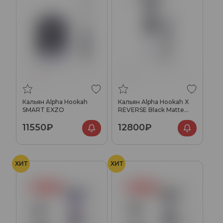
Кальян Alpha Hookah
Кальян Alpha Hookah X
SMART EXZO
REVERSE Black Matte
(без колбы)
11550₽
12800₽
ХИТ
ХИТ