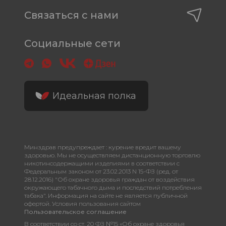
Связаться с нами
Социальные сети
Идеальная полка
Минздрав предупреждает : курение вредит вашему
здоровью. Мы не осуществляем дистанционную торговлю
никотинсодержащими изделиями в соответствии с
Федеральным законом от 23.02.2013 N 15-ФЗ (ред. от
28.12.2016) "Об охране здоровья граждан от воздействия
окружающего табачного дыма и последствий потребления
табака". Информация на сайте не является публичной
офертой. Условия пользования сайтом
Пользовательское соглашение
В соответствии со ст. 20 ФЗ №15 «Об охране здоровья