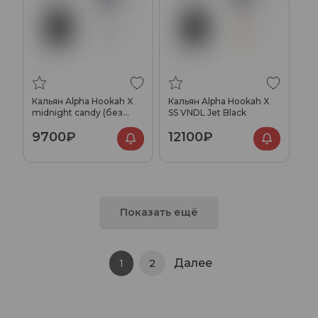
Кальян Alpha Hookah X
Кальян Alpha Hookah X
midnight candy (без
SS VNDL Jet Black
колбы)
9700₽
12100₽
Показать ещё
Далее
1
2