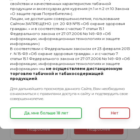
свойствах и качественных характеристик табачной
продукции и аксессуарах для курения (п.1 и п.2 ст.10 Закона
«О защите прав Потребителя»).
Лицам, не достигшим совершеннолетия, пользование
ХИТ
ХИТ
Сайтом ЗАПРЕЩЕНО. (ст. 20 ФЗ №15 «Об охране здоровья
граждан..» и в соответствии с частью 7 статьи 15.1
Федерального закона от 27.07.2006 No 149-ФЗ «Об
информации, информационных технологиях и защите
информации»)
В соответствии с Федеральным законом от 23 февраля 2013
г. N 15-ФЗ «Об охране здоровья граждан..» и с частью 7
статьи 15.1 Федерального закона от 27.07.2006 No 149-ФЗ «Об
информации, информационных технологиях и защите
информации» мы
не осуществляем дистанционную
торговлю табачной и табакосодержащей
продукцией
.
Для дальнейшего просмотра данного Сайта, Вам необходимо
ознакомиться с правилами доступа к сайту и подтвердить свое
совершеннолетие.
Кальян Alpha Hookah X
Кальян Alpha Hookah X
orange (без колбы)
red candy (без колбы)
Да, мне больше 18 лет
Нет
9700₽
9700₽
Подробнее
Подробнее