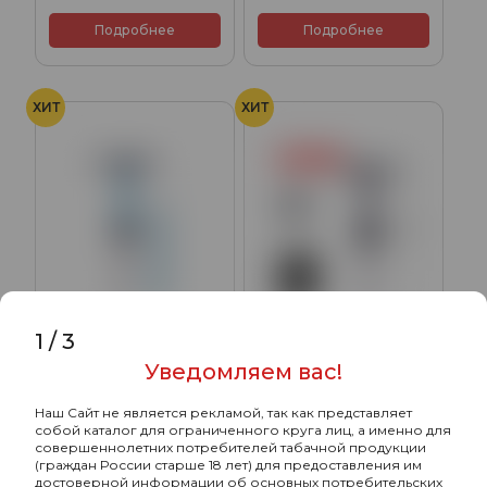
Подробнее
Подробнее
ХИТ
ХИТ
1
/
3
Уведомляем вас!
Кальян Alpha Hookah X
Кальян Alpha Hookah X
Artist florida (без колбы)
Artist black matte (без
Наш Сайт не является рекламой, так как представляет
колбы)
собой каталог для ограниченного круга лиц, а именно для
10800₽
10800₽
совершеннолетних потребителей табачной продукции
(граждан России старше 18 лет) для предоставления им
достоверной информации об основных потребительских
Подробнее
Подробнее