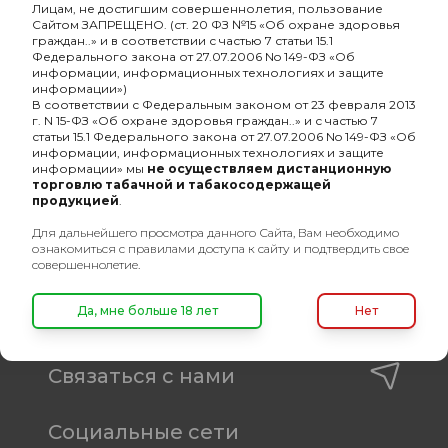
Лицам, не достигшим совершеннолетия, пользование
Оптовый портал
Сайтом ЗАПРЕЩЕНО. (ст. 20 ФЗ №15 «Об охране здоровья
граждан..» и в соответствии с частью 7 статьи 15.1
товаров для кальяна
Федерального закона от 27.07.2006 No 149-ФЗ «Об
информации, информационных технологиях и защите
8 (495) 740-22-08
информации»)
В соответствии с Федеральным законом от 23 февраля 2013
8 (800) 222-82-00
г. N 15-ФЗ «Об охране здоровья граждан..» и с частью 7
статьи 15.1 Федерального закона от 27.07.2006 No 149-ФЗ «Об
Время работы
информации, информационных технологиях и защите
информации» мы
не осуществляем дистанционную
пн-пт: с 10:00 до 19:00
торговлю табачной и табакосодержащей
продукцией
.
info@oshisha.net
Для дальнейшего просмотра данного Сайта, Вам необходимо
ознакомиться с правилами доступа к сайту и подтвердить свое
О компании
совершеннолетие.
Да, мне больше 18 лет
Нет
Покупателям
Связаться с нами
Социальные сети