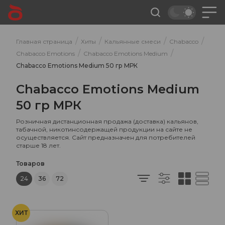
/
/
/
/
Главная страница
Хиты
Кальянные смеси
Chabacco
/
/
Chabacco Emotions
Chabacco Emotions Medium
Chabacco Emotions Medium 50 гр МРК
Chabacco Emotions Medium
50 гр МРК
Розничная дистанционная продажа (доставка) кальянов,
табачной, никотинсодержащей продукции на сайте не
осуществляется. Сайт предназначен для потребителей
старше 18 лет.
Товаров
24
36
72
ХИТ