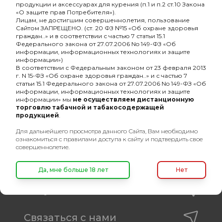
продукции и аксессуарах для курения (п.1 и п.2 ст.10 Закона
«О защите прав Потребителя»).
Лицам, не достигшим совершеннолетия, пользование
Сайтом ЗАПРЕЩЕНО. (ст. 20 ФЗ №15 «Об охране здоровья
граждан..» и в соответствии с частью 7 статьи 15.1
Оптовый портал
Федерального закона от 27.07.2006 No 149-ФЗ «Об
информации, информационных технологиях и защите
товаров для кальяна
информации»)
В соответствии с Федеральным законом от 23 февраля 2013
8 (495) 740-22-08
г. N 15-ФЗ «Об охране здоровья граждан..» и с частью 7
статьи 15.1 Федерального закона от 27.07.2006 No 149-ФЗ «Об
8 (800) 222-82-00
информации, информационных технологиях и защите
информации» мы
не осуществляем дистанционную
Время работы
торговлю табачной и табакосодержащей
продукцией
.
пн-пт: с 10:00 до 19:00
Для дальнейшего просмотра данного Сайта, Вам необходимо
info@oshisha.net
ознакомиться с правилами доступа к сайту и подтвердить свое
совершеннолетие.
О компании
Да, мне больше 18 лет
Нет
Покупателям
Связаться с нами