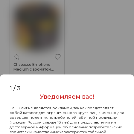
Chabacco Emotions
Medium с ароматом
Бамбл Би (Bumble bee),
185₽
50гр.
1
/
3
Уведомляем вас!
Наш Сайт не является рекламой, так как представляет
собой каталог для ограниченного круга лиц, а именно для
совершеннолетних потребителей табачной продукции
(граждан России старше 18 лет) для предоставления им
достоверной информации об основных потребительских
свойствах и качественных характеристик табачной