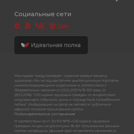
Социальные сети
Идеальная полка
Минздрав предупреждает : курение вредит вашему
здоровью. Мы не осуществляем дистанционную торговлю
никотинсодержащими изделиями в соответствии с
Федеральным законом от 23.02.2013 N 15-ФЗ (ред. от
28.12.2016) "Об охране здоровья граждан от воздействия
окружающего табачного дыма и последствий потребления
табака". Информация на сайте не является публичной
офертой. Условия пользования сайтом
Пользовательское соглашение
В соответствии со ст. 20 ФЗ №15 «Об охране здоровья
граждан» лицам, не достигшим 18 лет пользование данным
сайтом запрещено. Данный сайт не является рекламой, а