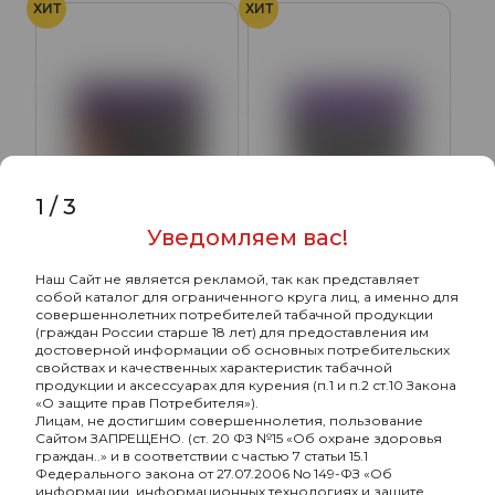
ХИТ
ХИТ
1
/
3
Уведомляем вас!
Chabacco Medium с
Chabacco Medium с
Наш Сайт не является рекламой, так как представляет
ароматом Малина
ароматом Ледяное
собой каталог для ограниченного круга лиц, а именно для
(Raspberry), 40гр.
манго (Ice Mango), 40гр.
совершеннолетних потребителей табачной продукции
230₽
230₽
(граждан России старше 18 лет) для предоставления им
достоверной информации об основных потребительских
Подробнее
Подробнее
свойствах и качественных характеристик табачной
продукции и аксессуарах для курения (п.1 и п.2 ст.10 Закона
«О защите прав Потребителя»).
Лицам, не достигшим совершеннолетия, пользование
ХИТ
ХИТ
Сайтом ЗАПРЕЩЕНО. (ст. 20 ФЗ №15 «Об охране здоровья
граждан..» и в соответствии с частью 7 статьи 15.1
Федерального закона от 27.07.2006 No 149-ФЗ «Об
информации, информационных технологиях и защите