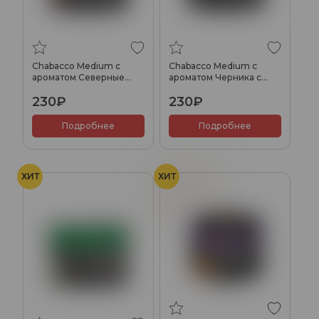
Chabacco Medium с
Chabacco Medium с
ароматом Северные
ароматом Черника с
ягоды (Northern Berries),
мятой (Blueberry Mint),
230₽
230₽
40гр.
40гр.
Подробнее
Подробнее
ХИТ
ХИТ
Хурма