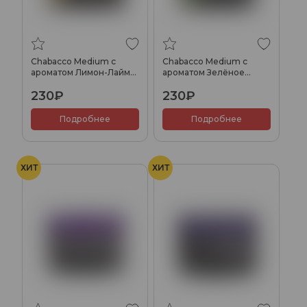
Chabacco Medium с
Chabacco Medium с
ароматом Лимон-Лайм
ароматом Зелёное
(Lemon-Lime), 40гр.
яблоко (Green Apple),
230₽
230₽
40гр.
Подробнее
Подробнее
ХИТ
ХИТ