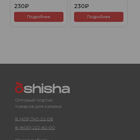
яблоко (Double Apple),
(Cherry), 40гр.
230₽
230₽
40гр.
Подробнее
Подробнее
Оптовый портал
товаров для кальяна
8 (495) 740-22-08
8 (800) 222-82-00
Время работы