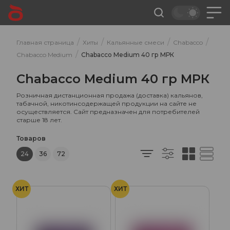
/
/
/
/
Главная страница
Хиты
Кальянные смеси
Chabacco
/
Chabacco Medium
Chabacco Medium 40 гр МРК
Chabacco Medium 40 гр МРК
Розничная дистанционная продажа (доставка) кальянов,
табачной, никотинсодержащей продукции на сайте не
осуществляется. Сайт предназначен для потребителей
старше 18 лет.
Товаров
24
36
72
ХИТ
ХИТ