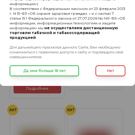
информации»)
В соответствии с Федеральным законом от 23 февраля 2013
г. N 15-ФЗ «Об охране здоровья граждан..» и с частью 7
статьи 15.1 Федерального закона от 27.07.2006 No 149-ФЗ «Об
информации, информационных технологиях и защите
информации» мы
не осуществляем дистанционную
торговлю табачной и табакосодержащей
продукцией
.
Для дальнейшего просмотра данного Сайта, Вам необходимо
ознакомиться с правилами доступа к сайту и подтвердить свое
Chabacco Medium с
совершеннолетие.
ароматом Морозная
Chabacco Medium с
мята (Frosty Mint), 40гр.
ароматом Земляника
230₽
Да, мне больше 18 лет
Нет
(Wild strawberry), 40гр.
230₽
Подробнее
Подробнее
ХИТ
ХИТ