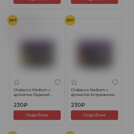
ХИТ
ХИТ
Виноград
Лёд
Chabacco Medium с
Chabacco Medium с
ароматом Ледяной
ароматом Астраханский
виноград (Ice Grape),
арбуз (Watermelon
230₽
230₽
40гр.
Astrakhan), 40гр.
Подробнее
Подробнее