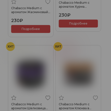
Chabacco Medium с
ароматом Хурма
Chabacco Medium с
(Persimmon), 40гр.
ароматом Жасминовый
230₽
чай (Jasmine Tea), 40гр.
230₽
Подробнее
Подробнее
ХИТ
ХИТ
Шелковица
Клюква
Chabacco Medium с
Chabacco Medium с
ароматом Шелковица
ароматом Клюква в