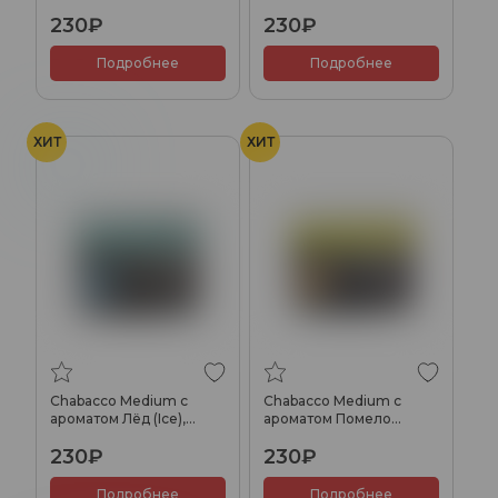
(Mulberry), 40гр.
сахарной пудре
230₽
230₽
(Cranberries in powdered
sugar), 40гр.
Подробнее
Подробнее
ХИТ
ХИТ
Лёд
Chabacco Medium с
Chabacco Medium с
ароматом Лёд (Ice),
ароматом Помело
40гр.
(Pomelo), 40гр.
230₽
230₽
Подробнее
Подробнее