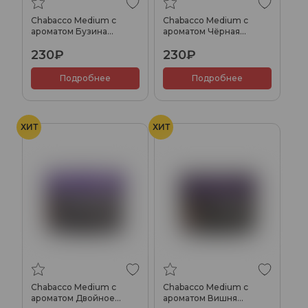
Chabacco Medium с
Chabacco Medium с
ароматом Бузина
ароматом Чёрная
(Elderberry), 40гр.
смородина 2.0 (2.0 Black
230₽
230₽
currant), 40гр.
Подробнее
Подробнее
ХИТ
ХИТ
Chabacco Medium с
Chabacco Medium с
ароматом Двойное
ароматом Вишня