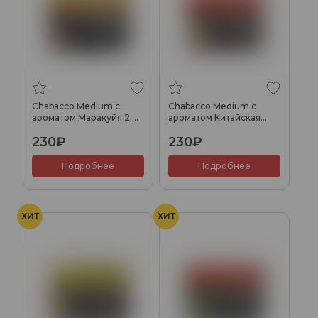
Chabacco Medium с
Chabacco Medium с
ароматом Маракуйя 2.0
ароматом Китайская
(Passion Fruit), 40гр.
дыня (Chinese Melon),
230₽
230₽
40гр.
Подробнее
Подробнее
ХИТ
ХИТ