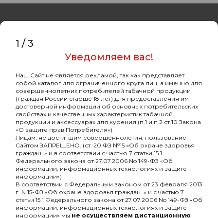
1
/
3
Уведомляем вас!
Оптовый портал
товаров для кальяна
Наш Сайт не является рекламой, так как представляет
собой каталог для ограниченного круга лиц, а именно для
8 (495) 740-22-08
совершеннолетних потребителей табачной продукции
(граждан России старше 18 лет) для предоставления им
8 (800) 222-82-00
достоверной информации об основных потребительских
свойствах и качественных характеристик табачной
Время работы
продукции и аксессуарах для курения (п.1 и п.2 ст.10 Закона
«О защите прав Потребителя»).
пн-пт: с 10:00 до 19:00
Лицам, не достигшим совершеннолетия, пользование
Сайтом ЗАПРЕЩЕНО. (ст. 20 ФЗ №15 «Об охране здоровья
info@oshisha.net
граждан..» и в соответствии с частью 7 статьи 15.1
Федерального закона от 27.07.2006 No 149-ФЗ «Об
информации, информационных технологиях и защите
О компании
информации»)
В соответствии с Федеральным законом от 23 февраля 2013
г. N 15-ФЗ «Об охране здоровья граждан..» и с частью 7
статьи 15.1 Федерального закона от 27.07.2006 No 149-ФЗ «Об
Покупателям
информации, информационных технологиях и защите
информации» мы
не осуществляем дистанционную