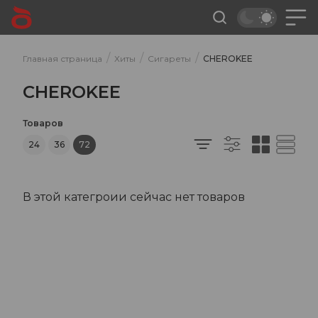
/
/
/
Главная страница
Хиты
Сигареты
CHEROKEE
CHEROKEE
Товаров
24
36
72
В этой категроии сейчас нет товаров