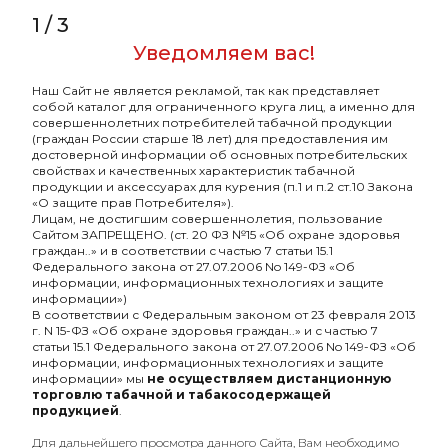
1
/
3
Уведомляем вас!
Наш Сайт не является рекламой, так как представляет
Element POD EL-01
собой каталог для ограниченного круга лиц, а именно для
Синий
совершеннолетних потребителей табачной продукции
(граждан России старше 18 лет) для предоставления им
800₽
достоверной информации об основных потребительских
свойствах и качественных характеристик табачной
Подробнее
продукции и аксессуарах для курения (п.1 и п.2 ст.10 Закона
«О защите прав Потребителя»).
Лицам, не достигшим совершеннолетия, пользование
Сайтом ЗАПРЕЩЕНО. (ст. 20 ФЗ №15 «Об охране здоровья
граждан..» и в соответствии с частью 7 статьи 15.1
Федерального закона от 27.07.2006 No 149-ФЗ «Об
информации, информационных технологиях и защите
информации»)
В соответствии с Федеральным законом от 23 февраля 2013
г. N 15-ФЗ «Об охране здоровья граждан..» и с частью 7
статьи 15.1 Федерального закона от 27.07.2006 No 149-ФЗ «Об
информации, информационных технологиях и защите
информации» мы
не осуществляем дистанционную
торговлю табачной и табакосодержащей
продукцией
.
Оптовый портал
Для дальнейшего просмотра данного Сайта, Вам необходимо