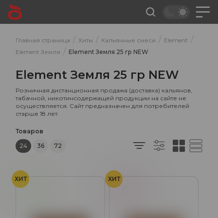
/
/
/
/
Главная страница
Хиты
Кальянные смеси
Element
/
Element Земля
Element Земля 25 гр NEW
Element Земля 25 гр NEW
Розничная дистанционная продажа (доставка) кальянов,
табачной, никотинсодержащей продукции на сайте не
осуществляется. Сайт предназначен для потребителей
старше 18 лет.
Товаров
24
36
72
ХИТ
ХИТ
Киви
Ягоды