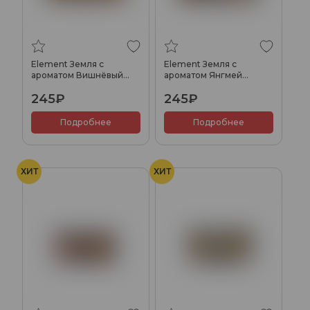
Element Земля с
Element Земля с
ароматом Вишнёвый
ароматом Янгмей
холс (Cherry Holls), 25гр.
(Yangmei), 25гр.
245₽
245₽
Подробнее
Подробнее
ХИТ
ХИТ