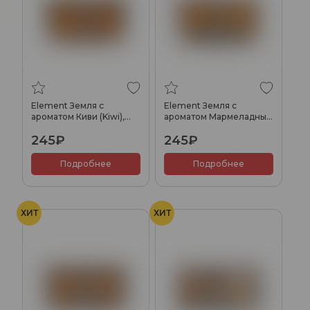
Element Земля с
Element Земля с
ароматом Киви (Kiwi),
ароматом Мармеладные
25гр.
ягоды (Gummy Berry),
245₽
245₽
25гр.
Подробнее
Подробнее
ХИТ
ХИТ
Вишня с холодком