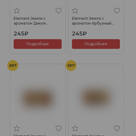
Element Земля с
Element Земля с
ароматом Дикое
ароматом Арбузный
варенье (Wild Jam), 25гр.
холс (Watermelon Holls),
245₽
245₽
25гр.
Подробнее
Подробнее
ХИТ
ХИТ