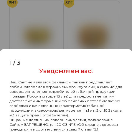
ХИТ
ХИТ
1
/
3
Уведомляем вас!
Element Земля с
Element Земля с
ароматом Ананас
ароматом Морс из диких
(Pineapple), 25гр.
ягод (Wildberry Mors),
Наш Сайт не является рекламой, так как представляет
245₽
245₽
25гр.
собой каталог для ограниченного круга лиц, а именно для
совершеннолетних потребителей табачной продукции
Подробнее
Подробнее
(граждан России старше 18 лет) для предоставления им
достоверной информации об основных потребительских
свойствах и качественных характеристик табачной
продукции и аксессуарах для курения (п.1 и п.2 ст.10 Закона
«О защите прав Потребителя»).
ХИТ
ХИТ
Лицам, не достигшим совершеннолетия, пользование
Сайтом ЗАПРЕЩЕНО. (ст. 20 ФЗ №15 «Об охране здоровья
граждан..» и в соответствии с частью 7 статьи 15.1