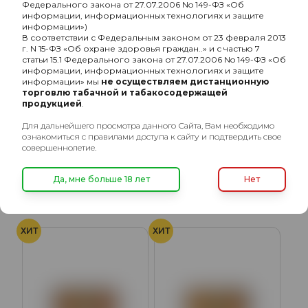
Федерального закона от 27.07.2006 No 149-ФЗ «Об
информации, информационных технологиях и защите
информации»)
В соответствии с Федеральным законом от 23 февраля 2013
г. N 15-ФЗ «Об охране здоровья граждан..» и с частью 7
статьи 15.1 Федерального закона от 27.07.2006 No 149-ФЗ «Об
информации, информационных технологиях и защите
информации» мы
не осуществляем дистанционную
торговлю табачной и табакосодержащей
продукцией
.
Element Земля с
Element Земля с
Для дальнейшего просмотра данного Сайта, Вам необходимо
ароматом Экзо (Ekzo),
ароматом Черника
ознакомиться с правилами доступа к сайту и подтвердить свое
25гр.
мелоу (Mellow
совершеннолетие.
245₽
245₽
Blueberry), 25гр.
Да, мне больше 18 лет
Нет
Подробнее
Подробнее
ХИТ
ХИТ