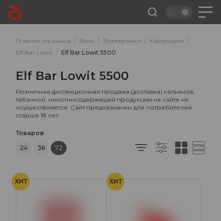
/
/
/
/
Главная страница
Хиты
Электронки
Картриджи
/
Elf Bar Lowit
Elf Bar Lowit 5500
Elf Bar Lowit 5500
Розничная дистанционная продажа (доставка) кальянов,
табачной, никотинсодержащей продукции на сайте не
осуществляется. Сайт предназначен для потребителей
старше 18 лет.
Товаров
24
36
72
ХИТ
ХИТ