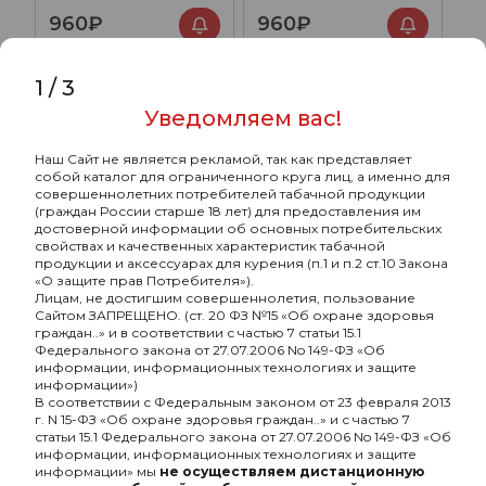
Ледяная клубника
Клубничный йогурт
960₽
960₽
1
/
3
ХИТ
ХИТ
Уведомляем вас!
Наш Сайт не является рекламой, так как представляет
собой каталог для ограниченного круга лиц, а именно для
совершеннолетних потребителей табачной продукции
(граждан России старше 18 лет) для предоставления им
достоверной информации об основных потребительских
свойствах и качественных характеристик табачной
продукции и аксессуарах для курения (п.1 и п.2 ст.10 Закона
«О защите прав Потребителя»).
Лицам, не достигшим совершеннолетия, пользование
Сайтом ЗАПРЕЩЕНО. (ст. 20 ФЗ №15 «Об охране здоровья
граждан..» и в соответствии с частью 7 статьи 15.1
Федерального закона от 27.07.2006 No 149-ФЗ «Об
Картридж Elf Bar Lowit
Картридж Elf Bar Lowit
информации, информационных технологиях и защите
5500 20 мг, 12 мл Киви
5500 20 мг, 12 мл
информации»)
маракуйя гуава
Голубика малина лёд
В соответствии с Федеральным законом от 23 февраля 2013
960₽
960₽
г. N 15-ФЗ «Об охране здоровья граждан..» и с частью 7
статьи 15.1 Федерального закона от 27.07.2006 No 149-ФЗ «Об
информации, информационных технологиях и защите
информации» мы
не осуществляем дистанционную