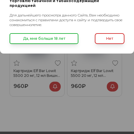
торговлю табачной и табакосодержащей
ХИТ
ХИТ
продукцией
.
Для дальнейшего просмотра данного Сайта, Вам необходимо
ознакомиться с правилами доступа к сайту и подтвердить свое
совершеннолетие.
Да, мне больше 18 лет
Нет
Картридж Elf Bar Lowit
Картридж Elf Bar Lowit
5500 20 мг, 12 мл Вишня
5500 20 мг, 12 мл
виноград лимонад
Виноград
960₽
960₽