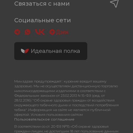
Связаться с нами
Социальные сети
Идеальная полка
Минздрав предупреждает : курение вредит вашему
здоровью. Мы не осуществляем дистанционную торговлю
никотинсодержащими изделиями в соответствии с
Федеральным законом от 23.02.2013 N 15-ФЗ (ред. от
28.12.2016) "Об охране здоровья граждан от воздействия
окружающего табачного дыма и последствий потребления
табака". Информация на сайте не является публичной
офертой. Условия пользования сайтом
Пользовательское соглашение
В соответствии со ст. 20 ФЗ №15 «Об охране здоровья
граждан» лицам, не достигшим 18 лет пользование данным