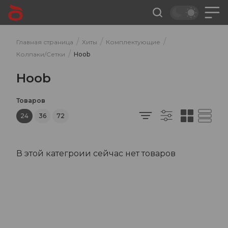
/
/
/
Главная страница
Хиты
Комплектующие
/
Колпаки/Сетки
Hoob
Hoob
Товаров
24
36
72
В этой категроии сейчас нет товаров