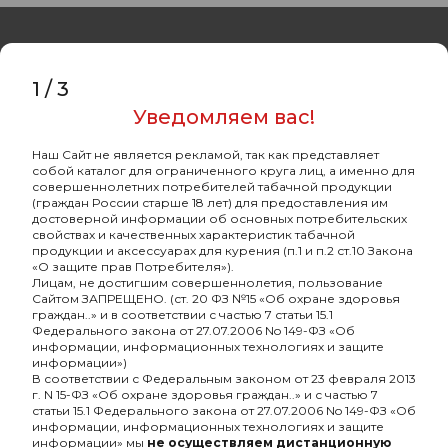
1
/
3
Уведомляем вас!
Оптовый портал
товаров для кальяна
Наш Сайт не является рекламой, так как представляет
собой каталог для ограниченного круга лиц, а именно для
8 (495) 740-22-08
совершеннолетних потребителей табачной продукции
(граждан России старше 18 лет) для предоставления им
8 (800) 222-82-00
достоверной информации об основных потребительских
свойствах и качественных характеристик табачной
Время работы
продукции и аксессуарах для курения (п.1 и п.2 ст.10 Закона
«О защите прав Потребителя»).
пн-пт: с 10:00 до 19:00
Лицам, не достигшим совершеннолетия, пользование
Сайтом ЗАПРЕЩЕНО. (ст. 20 ФЗ №15 «Об охране здоровья
info@oshisha.net
граждан..» и в соответствии с частью 7 статьи 15.1
Федерального закона от 27.07.2006 No 149-ФЗ «Об
информации, информационных технологиях и защите
О компании
информации»)
В соответствии с Федеральным законом от 23 февраля 2013
г. N 15-ФЗ «Об охране здоровья граждан..» и с частью 7
статьи 15.1 Федерального закона от 27.07.2006 No 149-ФЗ «Об
Покупателям
информации, информационных технологиях и защите
информации» мы
не осуществляем дистанционную