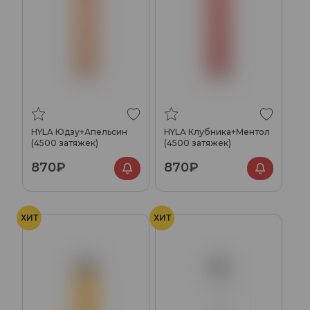
HYLA Юдзу+Апельсин
HYLA Клубника+Ментол
(4500 затяжек)
(4500 затяжек)
870₽
870₽
ХИТ
ХИТ