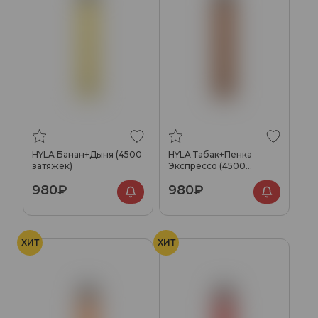
HYLA Банан+Дыня (4500
HYLA Табак+Пенка
затяжек)
Экспрессо (4500
затяжек)
980₽
980₽
ХИТ
ХИТ