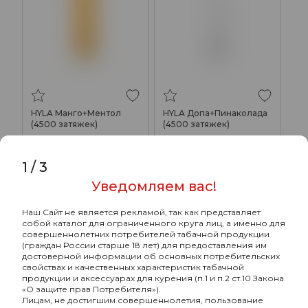
HYLA Манго+Ментол
HYLA Допа+Пинаколада
(4500 затяжек)
(4500 затяжек)
980₽
980₽
1
/
3
Уведомляем вас!
ХИТ
ХИТ
Наш Сайт не является рекламой, так как представляет
собой каталог для ограниченного круга лиц, а именно для
совершеннолетних потребителей табачной продукции
(граждан России старше 18 лет) для предоставления им
достоверной информации об основных потребительских
свойствах и качественных характеристик табачной
продукции и аксессуарах для курения (п.1 и п.2 ст.10 Закона
«О защите прав Потребителя»).
Лицам, не достигшим совершеннолетия, пользование