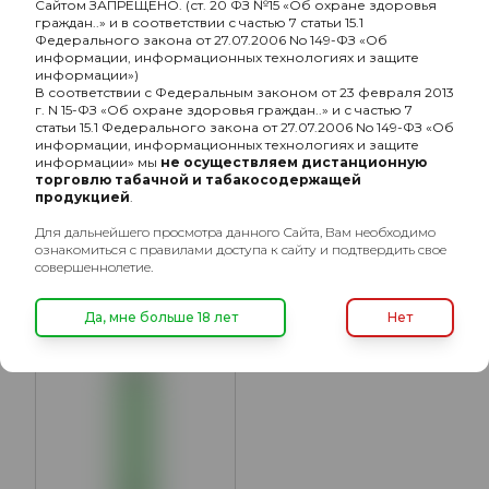
Сайтом ЗАПРЕЩЕНО. (ст. 20 ФЗ №15 «Об охране здоровья
граждан..» и в соответствии с частью 7 статьи 15.1
Федерального закона от 27.07.2006 No 149-ФЗ «Об
информации, информационных технологиях и защите
информации»)
В соответствии с Федеральным законом от 23 февраля 2013
г. N 15-ФЗ «Об охране здоровья граждан..» и с частью 7
статьи 15.1 Федерального закона от 27.07.2006 No 149-ФЗ «Об
информации, информационных технологиях и защите
HYLA Арбуз+Ментол
HYLA Персик+Лимон
информации» мы
не осуществляем дистанционную
(4500 затяжек)
(4500 затяжек)
торговлю табачной и табакосодержащей
продукцией
.
870₽
980₽
Для дальнейшего просмотра данного Сайта, Вам необходимо
ознакомиться с правилами доступа к сайту и подтвердить свое
совершеннолетие.
ХИТ
Да, мне больше 18 лет
Нет