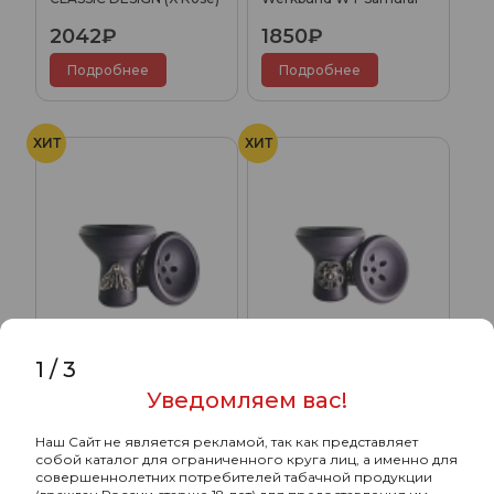
2042₽
1850₽
Подробнее
Подробнее
ХИТ
ХИТ
1
/
3
Уведомляем вас!
Чашка керамическая
Чашка керамическая
Werkbund WT Moth
Werkbund WT Bear
Наш Сайт не является рекламой, так как представляет
1850₽
1850₽
собой каталог для ограниченного круга лиц, а именно для
совершеннолетних потребителей табачной продукции
Подробнее
Подробнее