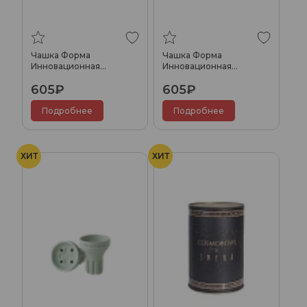
Чашка Форма
Чашка Форма
Инновационная
Инновационная
Убивашка АНТИК Темно-
Убивашка АНТИК Серый
605₽
605₽
зеленый
Подробнее
Подробнее
ХИТ
ХИТ