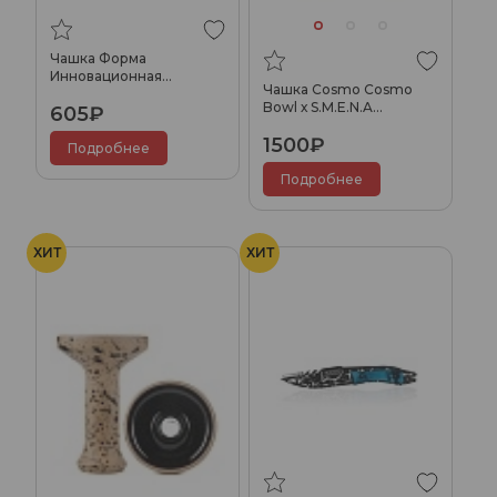
Чашка Форма
Инновационная
Чашка Cosmo Cosmo
Убивашка АНТИК Мята
Bowl х S.M.E.N.A
605₽
UROBOROS (+Pack)
1500₽
Подробнее
Подробнее
ХИТ
ХИТ