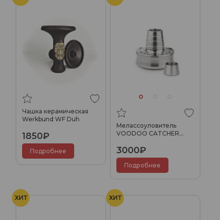
Чашка керамическая
Werkbund WF Duh
Меласcоуловитель
VOODOO CATCHER
1850₽
GLIDE быстросъемный
3000₽
(16х1)
Подробнее
Подробнее
ХИТ
ХИТ