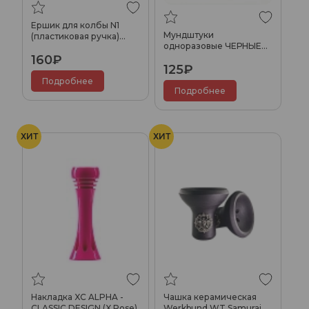
Ершик для колбы N1
Мундштуки
(пластиковая ручка)
одноразовые ЧЕРНЫЕ
Разноцветные в
(100 шт) Premium
160₽
ассортименте (45см)
125₽
Подробнее
Подробнее
ХИТ
ХИТ
Накладка XC ALPHA -
Чашка керамическая
CLASSIC DESIGN (X Rose)
Werkbund WT Samurai