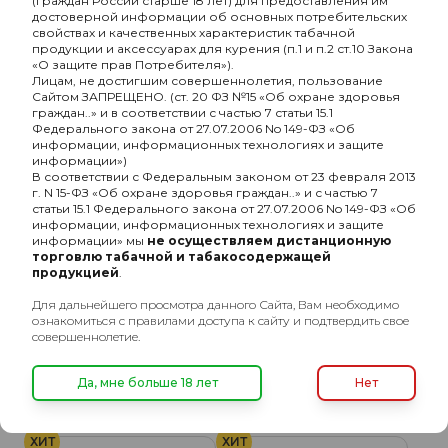
(граждан России старше 18 лет) для предоставления им
достоверной информации об основных потребительских
свойствах и качественных характеристик табачной
продукции и аксессуарах для курения (п.1 и п.2 ст.10 Закона
ХИТ
ХИТ
«О защите прав Потребителя»).
Лицам, не достигшим совершеннолетия, пользование
Сайтом ЗАПРЕЩЕНО. (ст. 20 ФЗ №15 «Об охране здоровья
граждан..» и в соответствии с частью 7 статьи 15.1
Федерального закона от 27.07.2006 No 149-ФЗ «Об
информации, информационных технологиях и защите
информации»)
В соответствии с Федеральным законом от 23 февраля 2013
г. N 15-ФЗ «Об охране здоровья граждан..» и с частью 7
статьи 15.1 Федерального закона от 27.07.2006 No 149-ФЗ «Об
информации, информационных технологиях и защите
информации» мы
не осуществляем дистанционную
торговлю табачной и табакосодержащей
продукцией
.
Чашка керамическая
Чашка керамическая
Для дальнейшего просмотра данного Сайта, Вам необходимо
Werkbund WF Pirat
Werkbund WF Mask
ознакомиться с правилами доступа к сайту и подтвердить свое
совершеннолетие.
1850₽
1850₽
Подробнее
Подробнее
Да, мне больше 18 лет
Нет
ХИТ
ХИТ