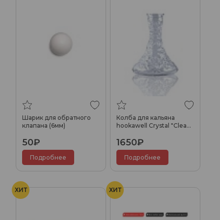
Шарик для обратного
Колба для кальяна
клапана (6мм)
hookawell Crystal "CleaR"
(Бесцветная)
50₽
1650₽
Подробнее
Подробнее
ХИТ
ХИТ