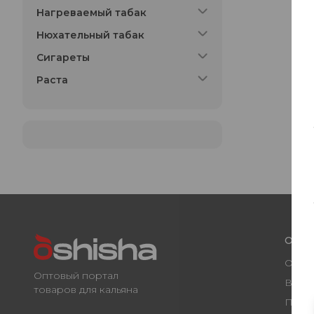
Нагреваемый табак
Нюхательный табак
Сигареты
Раста
О ко
О нас
Оптовый портал
Вака
товаров для кальяна
През