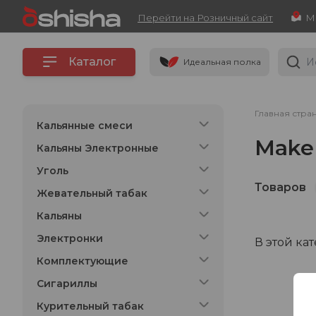
Перейти на Розничный сайт
Каталог
Идеальная полка
Главная стра
Кальянные смеси
Make
Кальяны Электронные
Уголь
Товаров
Жевательный табак
Кальяны
Электронки
В этой ка
Комплектующие
Сигариллы
Курительный табак