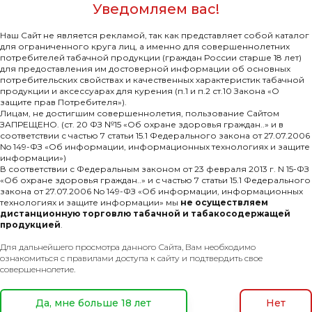
Уведомляем вас!
Наш Сайт не является рекламой, так как представляет собой каталог
для ограниченного круга лиц, а именно для совершеннолетних
потребителей табачной продукции (граждан России старше 18 лет)
для предоставления им достоверной информации об основных
потребительских свойствах и качественных характеристик табачной
продукции и аксессуарах для курения (п.1 и п.2 ст.10 Закона «О
защите прав Потребителя»).
Лицам, не достигшим совершеннолетия, пользование Сайтом
ЗАПРЕЩЕНО. (ст. 20 ФЗ №15 «Об охране здоровья граждан..» и в
соответствии с частью 7 статьи 15.1 Федерального закона от 27.07.2006
No 149-ФЗ «Об информации, информационных технологиях и защите
информации»)
В соответствии с Федеральным законом от 23 февраля 2013 г. N 15-ФЗ
«Об охране здоровья граждан..» и с частью 7 статьи 15.1 Федерального
закона от 27.07.2006 No 149-ФЗ «Об информации, информационных
технологиях и защите информации» мы
не осуществляем
дистанционную торговлю табачной и табакосодержащей
продукцией
.
мпании
Покупателям
Для дальнейшего просмотра данного Сайта, Вам необходимо
ознакомиться с правилами доступа к сайту и подтвердить свое
Каталог
совершеннолетие.
нсии
Новинки
ентация
Да, мне больше 18 лет
Нет
Дисконт