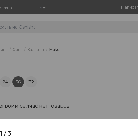
Написат
/
/
/
ница
Хиты
Кальяны
Make
24
36
72
тегроии сейчас нет товаров
1
/
3