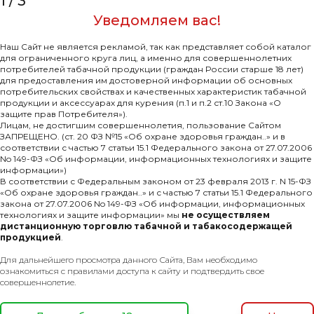
1
/
3
Уведомляем вас!
Наш Сайт не является рекламой, так как представляет собой каталог
для ограниченного круга лиц, а именно для совершеннолетних
потребителей табачной продукции (граждан России старше 18 лет)
для предоставления им достоверной информации об основных
потребительских свойствах и качественных характеристик табачной
продукции и аксессуарах для курения (п.1 и п.2 ст.10 Закона «О
защите прав Потребителя»).
Лицам, не достигшим совершеннолетия, пользование Сайтом
ЗАПРЕЩЕНО. (ст. 20 ФЗ №15 «Об охране здоровья граждан..» и в
соответствии с частью 7 статьи 15.1 Федерального закона от 27.07.2006
No 149-ФЗ «Об информации, информационных технологиях и защите
информации»)
В соответствии с Федеральным законом от 23 февраля 2013 г. N 15-ФЗ
«Об охране здоровья граждан..» и с частью 7 статьи 15.1 Федерального
закона от 27.07.2006 No 149-ФЗ «Об информации, информационных
технологиях и защите информации» мы
не осуществляем
дистанционную торговлю табачной и табакосодержащей
продукцией
.
Для дальнейшего просмотра данного Сайта, Вам необходимо
мпании
Покупателям
ознакомиться с правилами доступа к сайту и подтвердить свое
совершеннолетие.
Каталог
нсии
Новинки