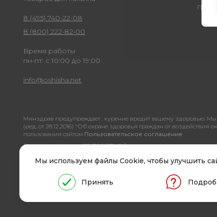
През
8 (495) 740-22-08
8 (800) 222-82-00
Время работы
пн-пт: с 10:00 до 19:00
info@oshisha.net
Минздрав предупреждает : курение вредит вашему здоровью. Мы 
(ред. от 28.12.2016) "Об охране здоровья граждан от воздействи
пользования сайтом
Пользовательское соглашение
В соответствии со ст. 20 ФЗ №15 «Об охране здоровья граждан» л
достоверной информации о свойствах, характеристиках продукции и 
Мы используем файлы Cookie, чтобы улучшить сай
© 2014-2026 ООО «Смак Султана».
Принять
Подроб
Все права защищены
ENTEREGO
powered by