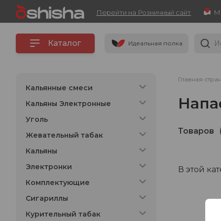
Перейти на Розничный сайт
Каталог
Идеальная полка
Главная стра
Кальянные смеси
Напа
Кальяны Электронные
Уголь
Товаров
Жевательный табак
Кальяны
Электронки
В этой ка
Комплектующие
Сигариллы
Курительный табак