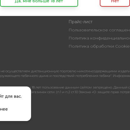
Да, мне больше 18 лет
Нет
ентация
Дисконт
Блог
Прайс-лист
Пользовательское согл
Политика конфиденциальн
Политика обработки Cookie
не осуществляем дистанционную торговлю никотинсодержащими изделиями
я окружающего табачного дыма и последствий потребления табака". Информ
ицам, не достигшим 18 лет пользование данным сайтом запрещено. Данный 
её наличии в магазинах сети. (п.1 и п.2 ст.10 Закона «О защите прав потре
т для вас.
нее