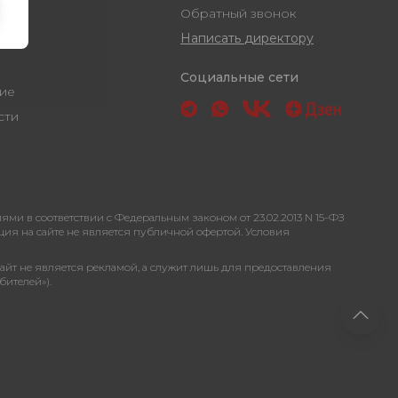
Обратный звонок
Написать директору
Социальные сети
ашение
ости
 в соответствии с Федеральным законом от 23.02.2013 N 15-ФЗ
ация на сайте не является публичной офертой. Условия
сайт не является рекламой, а служит лишь для предоставления
бителей»).