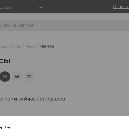
Написат
/
/
/
ница
Хиты
Раста
Напасы
сы
24
36
72
тегроии сейчас нет товаров