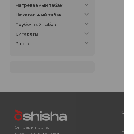
Нагреваемый табак
Нюхательный табак
Трубочный табак
Сигареты
Раста
О ко
О нас
Оптовый портал
Вака
товаров для кальяна