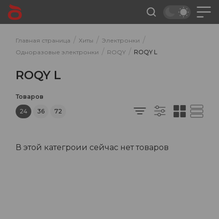
/
/
/
Главная страница
Хиты
Электронки
/
/
Одноразовые электронки
ROQY
ROQY L
ROQY L
Товаров
24
36
72
В этой категроии сейчас нет товаров