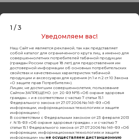
1
/
3
Уведомляем вас!
Оптовый портал
товаров для кальяна
Наш Сайт не является рекламой, так как представляет
собой каталог для ограниченного круга лиц, а именно для
8 (495) 740-22-08
совершеннолетних потребителей табачной продукции
(граждан России старше 18 лет) для предоставления им
8 (800) 222-82-00
достоверной информации об основных потребительских
свойствах и качественных характеристик табачной
Время работы
продукции и аксессуарах для курения (п.1 и п.2 ст.10 Закона
«О защите прав Потребителя»).
пн-пт: с 10:00 до 19:00
Лицам, не достигшим совершеннолетия, пользование
Сайтом ЗАПРЕЩЕНО. (ст. 20 ФЗ №15 «Об охране здоровья
info@oshisha.net
граждан..» и в соответствии с частью 7 статьи 15.1
Федерального закона от 27.07.2006 No 149-ФЗ «Об
информации, информационных технологиях и защите
О компании
информации»)
В соответствии с Федеральным законом от 23 февраля 2013
г. N 15-ФЗ «Об охране здоровья граждан..» и с частью 7
статьи 15.1 Федерального закона от 27.07.2006 No 149-ФЗ «Об
Покупателям
информации, информационных технологиях и защите
информации» мы
не осуществляем дистанционную