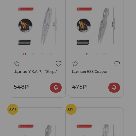
Щипцы Y.K.A.P.- "Strips"
Щипцы ESS Сварог
548₽
475₽
ХИТ
ХИТ