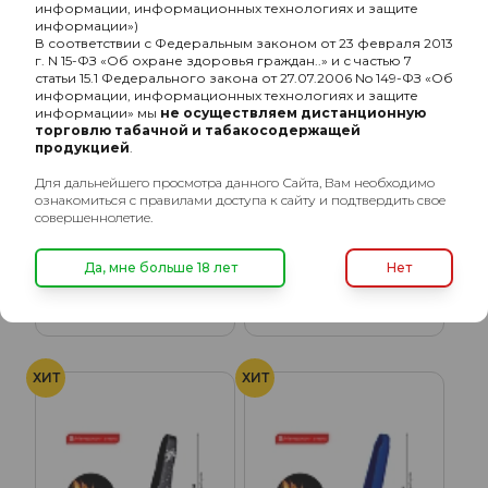
информации, информационных технологиях и защите
информации»)
В соответствии с Федеральным законом от 23 февраля 2013
г. N 15-ФЗ «Об охране здоровья граждан..» и с частью 7
статьи 15.1 Федерального закона от 27.07.2006 No 149-ФЗ «Об
информации, информационных технологиях и защите
информации» мы
не осуществляем дистанционную
торговлю табачной и табакосодержащей
продукцией
.
Для дальнейшего просмотра данного Сайта, Вам необходимо
ознакомиться с правилами доступа к сайту и подтвердить свое
совершеннолетие.
Щипцы Skinny Rubber
Щипцы Alpha Hookah
Black
Tongs - Harley
Да, мне больше 18 лет
Нет
200₽
650₽
ХИТ
ХИТ