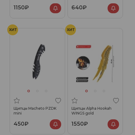
1150₽
640₽
ХИТ
ХИТ
Щипцы Macheto PZDK
Щипцы Alpha Hookah
mini
WINGS gold
450₽
1550₽