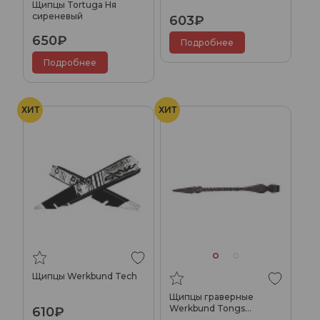
Щипцы Tortuga Ня
сиреневый
603₽
650₽
Подробнее
Подробнее
ХИТ
ХИТ
Щипцы Werkbund Tech
Щипцы граверные
Werkbund Tongs
610₽
Transformer (Big)