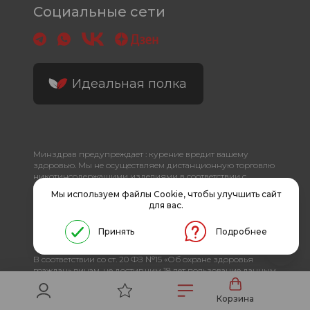
Социальные сети
Идеальная полка
Минздрав предупреждает : курение вредит вашему
здоровью. Мы не осуществляем дистанционную торговлю
никотинсодержащими изделиями в соответствии с
Федеральным законом от 23.02.2013 N 15-ФЗ (ред. от
Мы используем файлы Cookie, чтобы улучшить сайт
28.12.2016) "Об охране здоровья граждан от воздействия
для вас.
окружающего табачного дыма и последствий потребления
табака". Информация на сайте не является публичной
Принять
Подробнее
офертой. Условия пользования сайтом
Пользовательское соглашение
В соответствии со ст. 20 ФЗ №15 «Об охране здоровья
граждан» лицам, не достигшим 18 лет пользование данным
сайтом запрещено. Данный сайт не является рекламой, а
служит лишь для предоставления достоверной
Корзина
информации о свойствах, характеристиках продукции и её