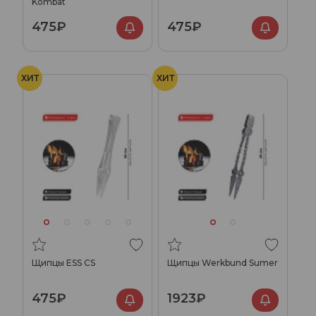
Kombat
475₽
475₽
ХИТ
ХИТ
Щипцы ESS CS
Щипцы Werkbund Sumer
475₽
1923₽