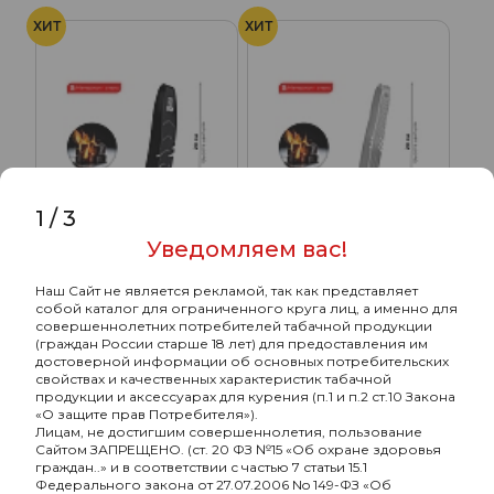
ХИТ
ХИТ
1
/
3
Уведомляем вас!
Наш Сайт не является рекламой, так как представляет
собой каталог для ограниченного круга лиц, а именно для
Щипцы Misha PIN (лапки)
Щипцы Alpha Hookah
совершеннолетних потребителей табачной продукции
Tongs - Silver
(граждан России старше 18 лет) для предоставления им
достоверной информации об основных потребительских
670₽
650₽
свойствах и качественных характеристик табачной
продукции и аксессуарах для курения (п.1 и п.2 ст.10 Закона
«О защите прав Потребителя»).
Лицам, не достигшим совершеннолетия, пользование
Сайтом ЗАПРЕЩЕНО. (ст. 20 ФЗ №15 «Об охране здоровья
ХИТ
ХИТ
граждан..» и в соответствии с частью 7 статьи 15.1
Федерального закона от 27.07.2006 No 149-ФЗ «Об