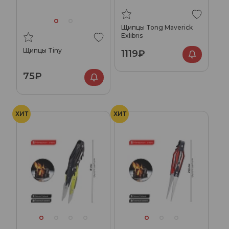
Щипцы Tong Maverick
Exlibris
Щипцы Tiny
1119₽
75₽
ХИТ
ХИТ