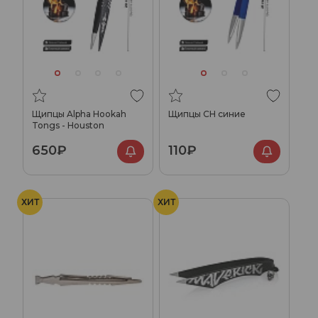
Щипцы Alpha Hookah
Щипцы CH синие
Tongs - Houston
650₽
110₽
ХИТ
ХИТ