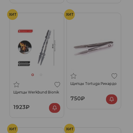
ХИТ
ХИТ
Щипцы Tortuga Рикардо
Щипцы Werkbund Bionik
750₽
1923₽
ХИТ
ХИТ