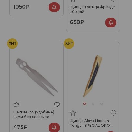
1050₽
Щипцы Tortuga Френдс
чёрный
650₽
ХИТ
ХИТ
Щипцы ESS (удобные)
1.2мм без логотипа
Щипцы Alpha Hookah
Tongs - SPECIAL ORO
475₽
Gold