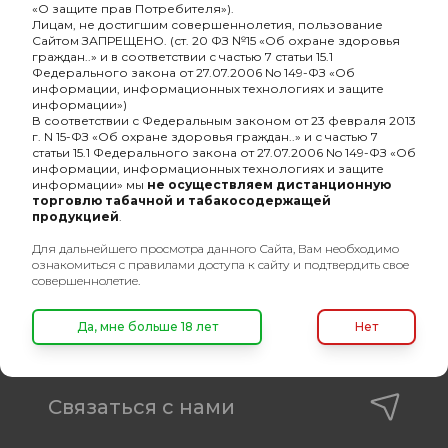
«О защите прав Потребителя»).
Лицам, не достигшим совершеннолетия, пользование
Сайтом ЗАПРЕЩЕНО. (ст. 20 ФЗ №15 «Об охране здоровья
Оптовый портал
граждан..» и в соответствии с частью 7 статьи 15.1
Федерального закона от 27.07.2006 No 149-ФЗ «Об
товаров для кальяна
информации, информационных технологиях и защите
информации»)
8 (495) 740-22-08
В соответствии с Федеральным законом от 23 февраля 2013
г. N 15-ФЗ «Об охране здоровья граждан..» и с частью 7
8 (800) 222-82-00
статьи 15.1 Федерального закона от 27.07.2006 No 149-ФЗ «Об
информации, информационных технологиях и защите
Время работы
информации» мы
не осуществляем дистанционную
торговлю табачной и табакосодержащей
пн-пт: с 10:00 до 19:00
продукцией
.
info@oshisha.net
Для дальнейшего просмотра данного Сайта, Вам необходимо
ознакомиться с правилами доступа к сайту и подтвердить свое
совершеннолетие.
О компании
Да, мне больше 18 лет
Нет
Покупателям
Связаться с нами