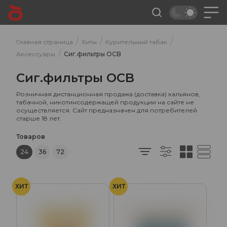
/
/
/
Главная страница
Хиты
Курительный табак
/
Аксессуары
Сиг.фильтры OCB
Сиг.фильтры OCB
Розничная дистанционная продажа (доставка) кальянов,
табачной, никотинсодержащей продукции на сайте не
осуществляется. Сайт предназначен для потребителей
старше 18 лет.
Товаров
24
36
72
ХИТ
ХИТ