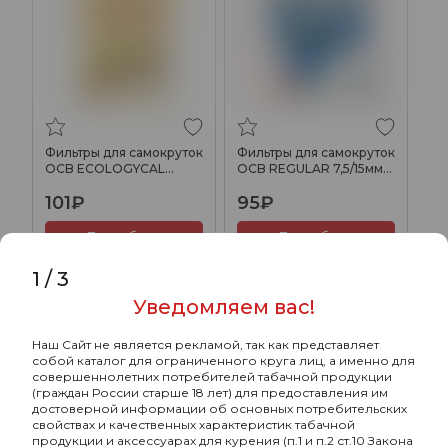
Фильтры для самокруток
Фильтры для самокруток
OCB ECOLOGYCAL
OCB REGULAR 7,5/15мм
(120+30шт)
(100шт)
101₽
95₽
Подробнее
Подробнее
1
/
3
Уведомляем вас!
Наш Сайт не является рекламой, так как представляет
собой каталог для ограниченного круга лиц, а именно для
совершеннолетних потребителей табачной продукции
(граждан России старше 18 лет) для предоставления им
достоверной информации об основных потребительских
свойствах и качественных характеристик табачной
продукции и аксессуарах для курения (п.1 и п.2 ст.10 Закона