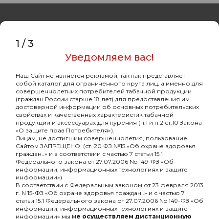
1
/
3
Уведомляем вас!
Оптовый портал
товаров для кальяна
Наш Сайт не является рекламой, так как представляет
собой каталог для ограниченного круга лиц, а именно для
8 (495) 740-22-08
совершеннолетних потребителей табачной продукции
(граждан России старше 18 лет) для предоставления им
8 (800) 222-82-00
достоверной информации об основных потребительских
свойствах и качественных характеристик табачной
Время работы
продукции и аксессуарах для курения (п.1 и п.2 ст.10 Закона
«О защите прав Потребителя»).
пн-пт: с 10:00 до 19:00
Лицам, не достигшим совершеннолетия, пользование
Сайтом ЗАПРЕЩЕНО. (ст. 20 ФЗ №15 «Об охране здоровья
info@oshisha.net
граждан..» и в соответствии с частью 7 статьи 15.1
Федерального закона от 27.07.2006 No 149-ФЗ «Об
информации, информационных технологиях и защите
О компании
информации»)
В соответствии с Федеральным законом от 23 февраля 2013
г. N 15-ФЗ «Об охране здоровья граждан..» и с частью 7
статьи 15.1 Федерального закона от 27.07.2006 No 149-ФЗ «Об
Покупателям
информации, информационных технологиях и защите
информации» мы
не осуществляем дистанционную