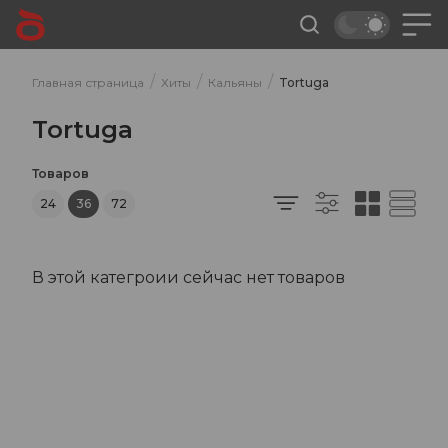
/
/
/
Главная страница
Хиты
Кальяны
Tortuga
Tortuga
Товаров
24
36
72
В этой категроии сейчас нет товаров