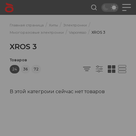
/
/
/
Главная страница
Хиты
Электронки
/
/
Многоразовые электронки
Vaporesso
XROS 3
XROS 3
Товаров
24
36
72
В этой категроии сейчас нет товаров