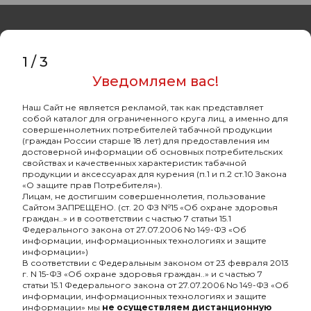
1
/
3
Уведомляем вас!
Оптовый портал
товаров для кальяна
Наш Сайт не является рекламой, так как представляет
собой каталог для ограниченного круга лиц, а именно для
8 (495) 740-22-08
совершеннолетних потребителей табачной продукции
(граждан России старше 18 лет) для предоставления им
8 (800) 222-82-00
достоверной информации об основных потребительских
свойствах и качественных характеристик табачной
Время работы
продукции и аксессуарах для курения (п.1 и п.2 ст.10 Закона
«О защите прав Потребителя»).
пн-пт: с 10:00 до 19:00
Лицам, не достигшим совершеннолетия, пользование
Сайтом ЗАПРЕЩЕНО. (ст. 20 ФЗ №15 «Об охране здоровья
info@oshisha.net
граждан..» и в соответствии с частью 7 статьи 15.1
Федерального закона от 27.07.2006 No 149-ФЗ «Об
информации, информационных технологиях и защите
О компании
информации»)
В соответствии с Федеральным законом от 23 февраля 2013
г. N 15-ФЗ «Об охране здоровья граждан..» и с частью 7
статьи 15.1 Федерального закона от 27.07.2006 No 149-ФЗ «Об
Покупателям
информации, информационных технологиях и защите
информации» мы
не осуществляем дистанционную