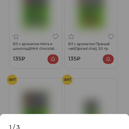
B3 с ароматом Мята и
B3 с ароматом Пряный
шоколад(Mint chocolate
чай(Spiced chai), 50 гр.
chill), 50 гр.
135₽
135₽
ХИТ
ХИТ
1
/
3