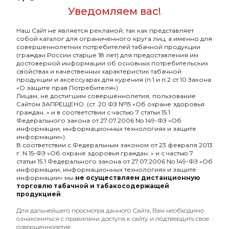
Уведомляем вас!
Наш Сайт не является рекламой, так как представляет
B3 с ароматом Карамель
B3 с ароматом Банан и
собой каталог для ограниченного круга лиц, а именно для
с молоком(D+C), 50 гр.
ягоды(Banana berry), 50
совершеннолетних потребителей табачной продукции
гр.
(граждан России старше 18 лет) для предоставления им
135₽
135₽
достоверной информации об основных потребительских
свойствах и качественных характеристик табачной
продукции и аксессуарах для курения (п.1 и п.2 ст.10 Закона
«О защите прав Потребителя»).
Лицам, не достигшим совершеннолетия, пользование
Сайтом ЗАПРЕЩЕНО. (ст. 20 ФЗ №15 «Об охране здоровья
граждан..» и в соответствии с частью 7 статьи 15.1
Федерального закона от 27.07.2006 No 149-ФЗ «Об
информации, информационных технологиях и защите
информации»)
В соответствии с Федеральным законом от 23 февраля 2013
г. N 15-ФЗ «Об охране здоровья граждан..» и с частью 7
статьи 15.1 Федерального закона от 27.07.2006 No 149-ФЗ «Об
информации, информационных технологиях и защите
информации» мы
не осуществляем дистанционную
торговлю табачной и табакосодержащей
продукцией
.
Оптовый портал
товаров для кальяна
Для дальнейшего просмотра данного Сайта, Вам необходимо
ознакомиться с правилами доступа к сайту и подтвердить свое
8 (495) 740-22-08
совершеннолетие.