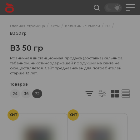
/
/
/
/
Главная страница
Хиты
Кальянные смеси
B3
B3 50 гр
B3 50 гр
Розничная дистанционная продажа (доставка) кальянов,
табачной, никотинсодержащей продукции на сайте не
осуществляется. Сайт предназначен для потребителей
старше 18 лет.
Товаров
24
36
72
ХИТ
ХИТ