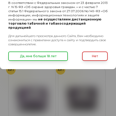
В соответствии с Федеральным законом от 23 февраля 2013
г. N 15-ФЗ «Об охране здоровья граждан..» и с частью 7
статьи 15.1 Федерального закона от 27.07.2006 No 149-ФЗ «Об
информации, информационных технологиях и защите
информации» мы
не осуществляем дистанционную
торговлю табачной и табакосодержащей
продукцией
.
Для дальнейшего просмотра данного Сайта, Вам необходимо
Hook с ароматом
Hook с ароматом
ознакомиться с правилами доступа к сайту и подтвердить свое
Цитрусовый, 40 гр.
Арбузно-дынный, 40 гр.
совершеннолетие.
220₽
220₽
Да, мне больше 18 лет
Нет
ХИТ
ХИТ
Леденцы
Леденцы