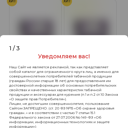
ХИТ
ХИТ
Лайм
Лимон
1
/
3
Уведомляем вас!
Наш Сайт не является рекламой, так как представляет
Hook с ароматом Тропик
Hook с ароматом Лимон-
собой каталог для ограниченного круга лиц, а именно для
Манго, 40 гр.
Лайм, 40 гр.
совершеннолетних потребителей табачной продукции
(граждан России старше 18 лет) для предоставления им
220₽
220₽
достоверной информации об основных потребительских
свойствах и качественных характеристик табачной
продукции и аксессуарах для курения (п.1 и п.2 ст.10 Закона
«О защите прав Потребителя»).
ХИТ
ХИТ
Лицам, не достигшим совершеннолетия, пользование
Сайтом ЗАПРЕЩЕНО. (ст. 20 ФЗ №15 «Об охране здоровья
Арбуз
Дыня
граждан..» и в соответствии с частью 7 статьи 15.1
Федерального закона от 27.07.2006 No 149-ФЗ «Об
информации, информационных технологиях и защите
информации»)