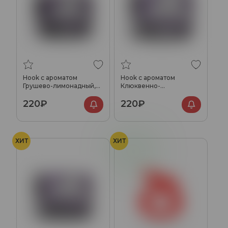
Hook с ароматом
Hook с ароматом
Грушево-лимонадный,
Клюквенно-
40 гр.
брусничный, 40 гр.
220₽
220₽
ХИТ
ХИТ
Яблоко