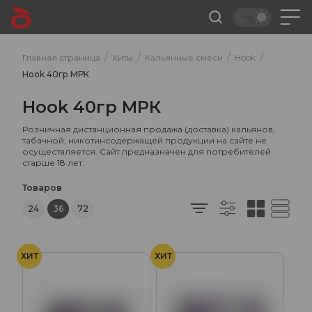
/
/
/
/
Главная страница
Хиты
Кальянные смеси
Hook
Hook 40гр МРК
Hook 40гр МРК
Розничная дистанционная продажа (доставка) кальянов,
табачной, никотинсодержащей продукции на сайте не
осуществляется. Сайт предназначен для потребителей
старше 18 лет.
Товаров
24
36
72
ХИТ
ХИТ