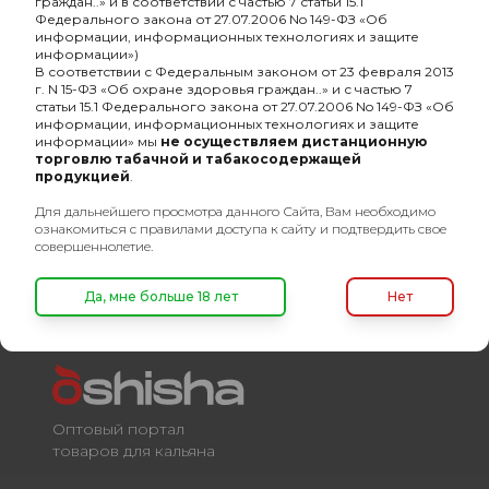
граждан..» и в соответствии с частью 7 статьи 15.1
Федерального закона от 27.07.2006 No 149-ФЗ «Об
информации, информационных технологиях и защите
информации»)
В соответствии с Федеральным законом от 23 февраля 2013
Кальян Hoob Mars mini
г. N 15-ФЗ «Об охране здоровья граждан..» и с частью 7
Британский гоночный
статьи 15.1 Федерального закона от 27.07.2006 No 149-ФЗ «Об
зелёный x
информации, информационных технологиях и защите
13520₽
Нержавеющая сталь
информации» мы
не осуществляем дистанционную
торговлю табачной и табакосодержащей
продукцией
.
Для дальнейшего просмотра данного Сайта, Вам необходимо
ознакомиться с правилами доступа к сайту и подтвердить свое
совершеннолетие.
Да, мне больше 18 лет
Нет
Оптовый портал
товаров для кальяна