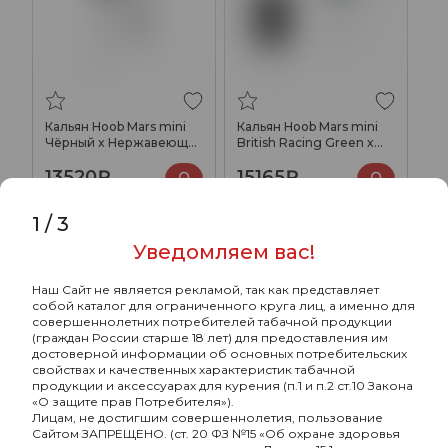
Кальян Hoob Mars mini
Кальян Hoob Mars mini
Чёрный x Нержавеющая
British Racing Green x
сталь
Black
13520₽
15165₽
1
/
3
Уведомляем вас!
ХИТ
Наш Сайт не является рекламой, так как представляет
собой каталог для ограниченного круга лиц, а именно для
совершеннолетних потребителей табачной продукции
(граждан России старше 18 лет) для предоставления им
достоверной информации об основных потребительских
свойствах и качественных характеристик табачной
продукции и аксессуарах для курения (п.1 и п.2 ст.10 Закона
«О защите прав Потребителя»).
Лицам, не достигшим совершеннолетия, пользование
Сайтом ЗАПРЕЩЕНО. (ст. 20 ФЗ №15 «Об охране здоровья