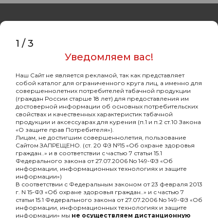
1
/
3
Уведомляем вас!
Оптовый портал
товаров для кальяна
Наш Сайт не является рекламой, так как представляет
собой каталог для ограниченного круга лиц, а именно для
8 (495) 740-22-08
совершеннолетних потребителей табачной продукции
(граждан России старше 18 лет) для предоставления им
8 (800) 222-82-00
достоверной информации об основных потребительских
свойствах и качественных характеристик табачной
Время работы
продукции и аксессуарах для курения (п.1 и п.2 ст.10 Закона
«О защите прав Потребителя»).
пн-пт: с 10:00 до 19:00
Лицам, не достигшим совершеннолетия, пользование
Сайтом ЗАПРЕЩЕНО. (ст. 20 ФЗ №15 «Об охране здоровья
info@oshisha.net
граждан..» и в соответствии с частью 7 статьи 15.1
Федерального закона от 27.07.2006 No 149-ФЗ «Об
информации, информационных технологиях и защите
О компании
информации»)
В соответствии с Федеральным законом от 23 февраля 2013
г. N 15-ФЗ «Об охране здоровья граждан..» и с частью 7
статьи 15.1 Федерального закона от 27.07.2006 No 149-ФЗ «Об
Покупателям
информации, информационных технологиях и защите
информации» мы
не осуществляем дистанционную