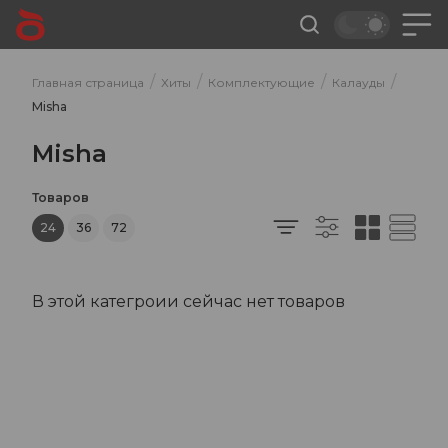
/
/
/
/
Главная страница
Хиты
Комплектующие
Калауды
Misha
Misha
Товаров
24
36
72
В этой категроии сейчас нет товаров