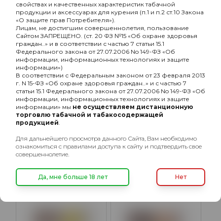
свойствах и качественных характеристик табачной
продукции и аксессуарах для курения (п.1 и п.2 ст.10 Закона
«О защите прав Потребителя»).
Лицам, не достигшим совершеннолетия, пользование
Сайтом ЗАПРЕЩЕНО. (ст. 20 ФЗ №15 «Об охране здоровья
граждан..» и в соответствии с частью 7 статьи 15.1
Федерального закона от 27.07.2006 No 149-ФЗ «Об
информации, информационных технологиях и защите
информации»)
В соответствии с Федеральным законом от 23 февраля 2013
г. N 15-ФЗ «Об охране здоровья граждан..» и с частью 7
Хулиган Хард с
Хулиган Хард с
статьи 15.1 Федерального закона от 27.07.2006 No 149-ФЗ «Об
ароматом Ромовая баба
ароматом Клубничная
информации, информационных технологиях и защите
(БА), 200 гр.
газировка (КЛАБ), 200
информации» мы
не осуществляем дистанционную
1600₽
1600₽
гр.
торговлю табачной и табакосодержащей
продукцией
.
Подробнее
Подробнее
Для дальнейшего просмотра данного Сайта, Вам необходимо
ознакомиться с правилами доступа к сайту и подтвердить свое
совершеннолетие.
ХИТ
ХИТ
Да, мне больше 18 лет
Нет