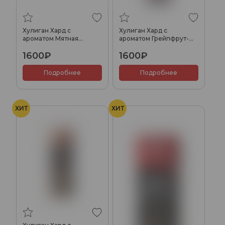
Хулиган Хард с
Хулиган Хард с
ароматом Мятная
ароматом Грейпфрут-
жвачка (ДИНО), 200 гр.
крыжовник (ЖОРИК),
1600₽
1600₽
200 гр.
Подробнее
Подробнее
ХИТ
ХИТ