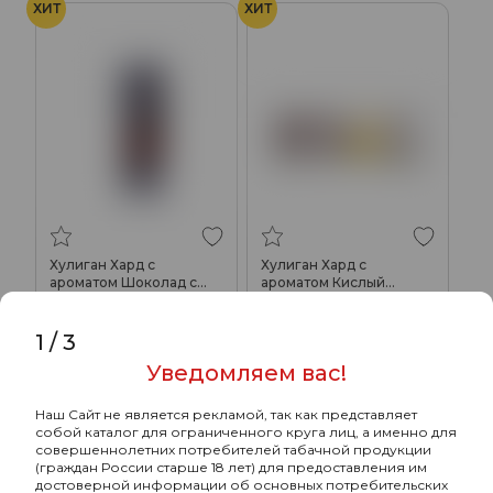
ХИТ
ХИТ
Хулиган Хард с
Хулиган Хард с
ароматом Шоколад с
ароматом Кислый
перцем (911), 200 гр.
лимонад с гуавой (ПУЛ),
1600₽
1600₽
200 гр.
1
/
3
Подробнее
Подробнее
Уведомляем вас!
Наш Сайт не является рекламой, так как представляет
собой каталог для ограниченного круга лиц, а именно для
ХИТ
ХИТ
совершеннолетних потребителей табачной продукции
(граждан России старше 18 лет) для предоставления им
достоверной информации об основных потребительских