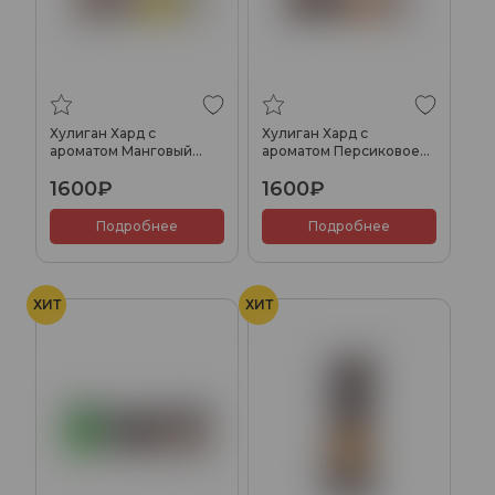
Хулиган Хард с
Хулиган Хард с
ароматом Манговый
ароматом Персиковое
чизкейк (ЛОВА ЛОВА),
вино (КРАС), 200 гр.
1600₽
1600₽
200 гр.
Подробнее
Подробнее
ХИТ
ХИТ