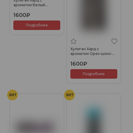
Хулиган Хард с
ароматом Белый
персик-апельсин
1600₽
(СУУУУУ), 200 гр.
Подробнее
Хулиган Хард с
ароматом Орех-шоко-
карамель (ФИФИ), 200
1600₽
гр.
Подробнее
ХИТ
ХИТ