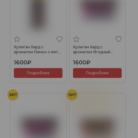
Хулиган Хард с
Хулиган Хард с
ароматом Лимон с мятой
ароматом Ягодный
(ОЛД), 200 гр.
кокос (Адьёс), 200 гр.
1600₽
1600₽
Подробнее
Подробнее
ХИТ
ХИТ
Газировка
Фрукты