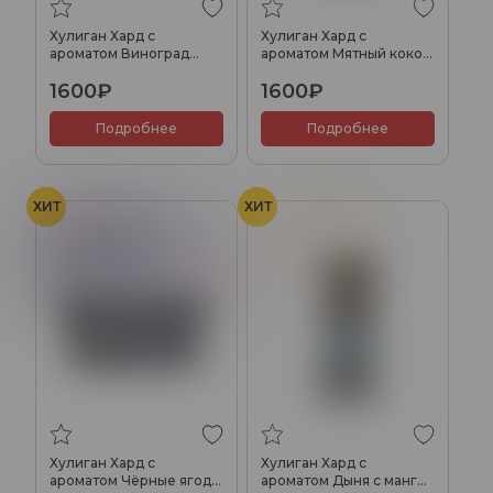
Хулиган Хард с
Хулиган Хард с
ароматом Виноград
ароматом Мятный кокос
изабелла (БЕЛЛА), 200
(КОКО), 200 гр.
1600₽
1600₽
гр.
Подробнее
Подробнее
ХИТ
ХИТ
Виноград
Черника
Дыня
Манго
Ежевика
Черная смородина
Ягоды
Хулиган Хард с
Хулиган Хард с
ароматом Чёрные ягоды
ароматом Дыня с манго